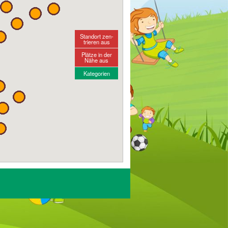
Standort zen-
trieren aus
Plätze in der
Nähe aus
Kategorien