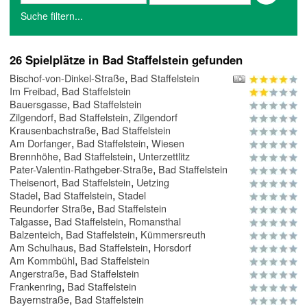
Suche filtern...
26 Spielplätze in Bad Staffelstein gefunden
,
Bischof-von-Dinkel-Straße
Bad Staffelstein
,
Im Freibad
Bad Staffelstein
,
Bauersgasse
Bad Staffelstein
,
,
Zilgendorf
Bad Staffelstein
Zilgendorf
,
Krausenbachstraße
Bad Staffelstein
,
,
Am Dorfanger
Bad Staffelstein
Wiesen
,
,
Brennhöhe
Bad Staffelstein
Unterzettlitz
,
Pater-Valentin-Rathgeber-Straße
Bad Staffelstein
,
,
Theisenort
Bad Staffelstein
Uetzing
,
,
Stadel
Bad Staffelstein
Stadel
,
Reundorfer Straße
Bad Staffelstein
,
,
Talgasse
Bad Staffelstein
Romansthal
,
,
Balzenteich
Bad Staffelstein
Kümmersreuth
,
,
Am Schulhaus
Bad Staffelstein
Horsdorf
,
Am Kommbühl
Bad Staffelstein
,
Angerstraße
Bad Staffelstein
,
Frankenring
Bad Staffelstein
,
Bayernstraße
Bad Staffelstein