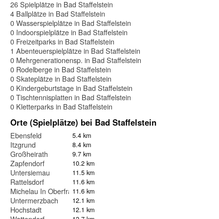
26 Spielplätze in Bad Staffelstein
4 Ballplätze in Bad Staffelstein
0 Wasserspielplätze in Bad Staffelstein
0 Indoorspielplätze in Bad Staffelstein
0 Freizeitparks in Bad Staffelstein
1 Abenteuerspielplätze in Bad Staffelstein
0 Mehrgenerationensp. in Bad Staffelstein
0 Rodelberge in Bad Staffelstein
0 Skateplätze in Bad Staffelstein
0 Kindergeburtstage in Bad Staffelstein
0 Tischtennisplatten in Bad Staffelstein
0 Kletterparks in Bad Staffelstein
Orte (Spielplätze) bei Bad Staffelstein
Ebensfeld
5.4 km
Itzgrund
8.4 km
Großheirath
9.7 km
Zapfendorf
10.2 km
Untersiemau
11.5 km
Rattelsdorf
11.6 km
Michelau In Oberfranken
11.6 km
Untermerzbach
12.1 km
Hochstadt
12.1 km
Wattendorf
12.7 km