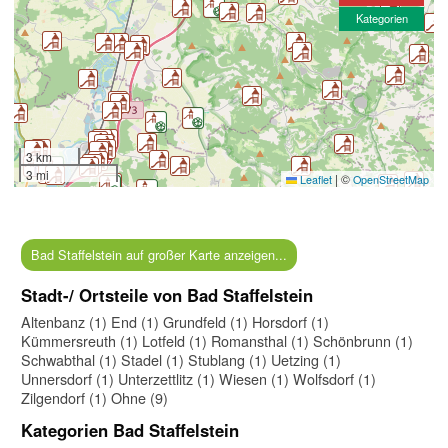
Kategorien
3 km
3 mi
|
©
Leaflet
OpenStreetMap
Bad Staffelstein auf großer Karte anzeigen...
Stadt-/ Ortsteile von Bad Staffelstein
Altenbanz (1)
End (1)
Grundfeld (1)
Horsdorf (1)
Kümmersreuth (1)
Lotfeld (1)
Romansthal (1)
Schönbrunn (1)
Schwabthal (1)
Stadel (1)
Stublang (1)
Uetzing (1)
Unnersdorf (1)
Unterzettlitz (1)
Wiesen (1)
Wolfsdorf (1)
Zilgendorf (1)
Ohne (9)
Kategorien Bad Staffelstein