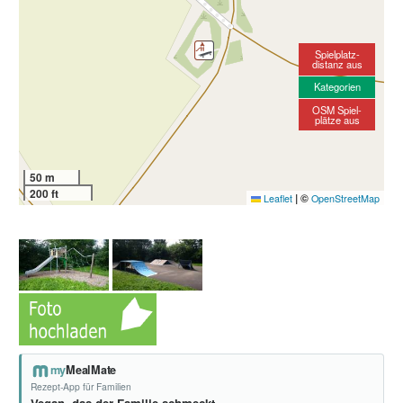
Spielplatz-
distanz aus
Kategorien
OSM Spiel-
plätze aus
50 m
200 ft
|
©
Leaflet
OpenStreetMap
my
MealMate
Rezept-App für Familien