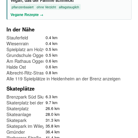
Vegan, das der Familie schmeckt
pflanzenbasiert
ohne Verzicht
alltagstauglich
Vegane Rezepte →
In der Nähe
Stauferfeld
0.4 km
Wiesenrain
0.4 km
Spielplatz am Holzweg
0.5 km
Grundschule Oggenhausen
0.5 km
Am Rathaus Oggenhausen
0.6 km
Halde Ost
0.6 km
Albrecht-Ritz-Strasse
0.8 km
Alle 119 Spielplätze in Heidenheim an der Brenz anzeigen
Skateplätze
Brenzpark Süd Skaterpark (Was für Spielplatz amk)
6.3 km
Skaterplatz bei der ehemaligen Kläranlage
9.7 km
Skaterplatz
26.6 km
Skateanlage
28.0 km
Skatepark
31.3 km
Skatepark im Wiley
35.8 km
Gmünder
36.4 km
Illerberger Straße
41.4 km