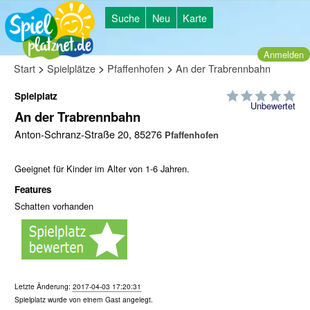
Suche
Neu
Karte
Anmelden
>
>
>
Start
Spielplätze
Pfaffenhofen
An der Trabrennbahn
Spielplatz
Unbewertet
An der Trabrennbahn
Anton-Schranz-Straße 20, 85276
Pfaffenhofen
Geeignet für Kinder im Alter von 1-6 Jahren.
Features
Schatten vorhanden
Letzte Änderung:
2017-04-03 17:20:31
Spielplatz wurde von einem
Gast
angelegt.