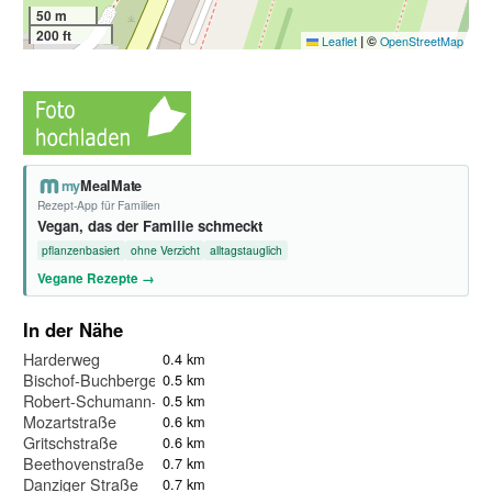
50 m
200 ft
|
©
Leaflet
OpenStreetMap
my
MealMate
Rezept-App für Familien
Vegan, das der Familie schmeckt
pflanzenbasiert
ohne Verzicht
alltagstauglich
Vegane Rezepte →
In der Nähe
Harderweg
0.4 km
Bischof-Buchberger-Platz
0.5 km
Robert-Schumann-Straße
0.5 km
Mozartstraße
0.6 km
Gritschstraße
0.6 km
Beethovenstraße
0.7 km
Danziger Straße
0.7 km