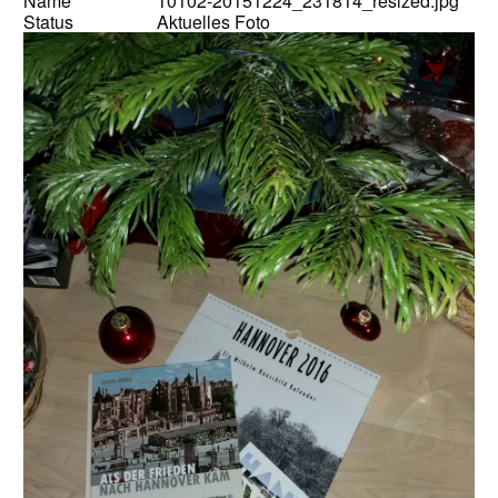
Name
10102-20151224_231814_resized.jpg
Status
Aktuelles Foto