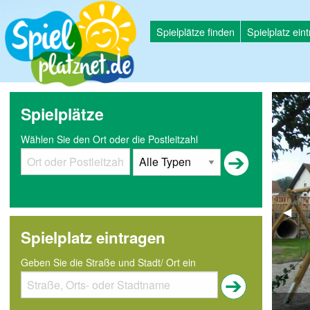
Spielplätze finden
Spielplatz ein
Spielplätze
Wählen Sie den Ort oder die Postleitzahl
◀
Spielplatz eintragen
Geben Sie die Straße und Stadt/ Ort ein