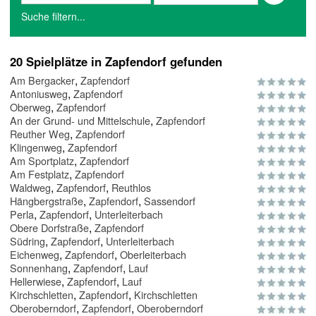
Suche filtern...
20 Spielplätze in Zapfendorf gefunden
,
Am Bergacker
Zapfendorf
,
Antoniusweg
Zapfendorf
,
Oberweg
Zapfendorf
,
An der Grund- und Mittelschule
Zapfendorf
,
Reuther Weg
Zapfendorf
,
Klingenweg
Zapfendorf
,
Am Sportplatz
Zapfendorf
,
Am Festplatz
Zapfendorf
,
,
Waldweg
Zapfendorf
Reuthlos
,
,
Hängbergstraße
Zapfendorf
Sassendorf
,
,
Perla
Zapfendorf
Unterleiterbach
,
Obere Dorfstraße
Zapfendorf
,
,
Südring
Zapfendorf
Unterleiterbach
,
,
Eichenweg
Zapfendorf
Oberleiterbach
,
,
Sonnenhang
Zapfendorf
Lauf
,
,
Hellerwiese
Zapfendorf
Lauf
,
,
Kirchschletten
Zapfendorf
Kirchschletten
,
,
Oberoberndorf
Zapfendorf
Oberoberndorf