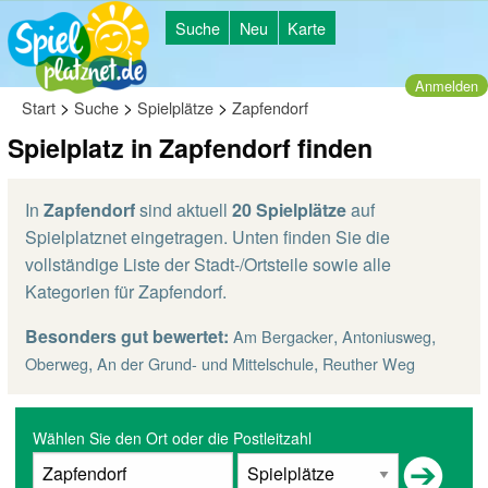
Suche
Neu
Karte
Anmelden
>
>
>
Start
Suche
Spielplätze
Zapfendorf
Spielplatz in Zapfendorf finden
In
Zapfendorf
sind aktuell
20 Spielplätze
auf
Spielplatznet eingetragen. Unten finden Sie die
vollständige Liste der Stadt-/Ortsteile sowie alle
Kategorien für Zapfendorf.
Besonders gut bewertet:
,
,
Am Bergacker
Antoniusweg
,
,
Oberweg
An der Grund- und Mittelschule
Reuther Weg
Wählen Sie den Ort oder die Postleitzahl