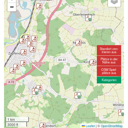
−
Standort zen-
trieren aus
Plätze in der
Nähe aus
OSM Spiel-
plätze aus
Kategorien
1 km
3000 ft
|
©
Leaflet
OpenStreetMap