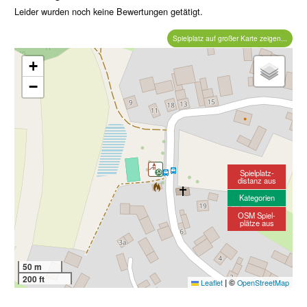
Leider wurden noch keine Bewertungen getätigt.
Spielplatz auf großer Karte zeigen...
+
−
Spielplatz-
distanz aus
Kategorien
OSM Spiel-
plätze aus
50 m
200 ft
|
©
Leaflet
OpenStreetMap