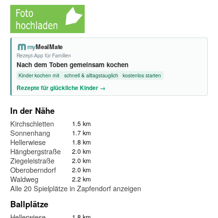
my
MealMate
Rezept-App für Familien
Nach dem Toben gemeinsam kochen
Kinder kochen mit
schnell & alltagstauglich
kostenlos starten
Rezepte für glückliche Kinder →
In der Nähe
Kirchschletten
1.5 km
Sonnenhang
1.7 km
Hellerwiese
1.8 km
Hängbergstraße
2.0 km
Ziegeleistraße
2.0 km
Oberoberndorf
2.0 km
Waldweg
2.2 km
Alle 20 Spielplätze in Zapfendorf anzeigen
Ballplätze
Hellerwiese
1.8 km