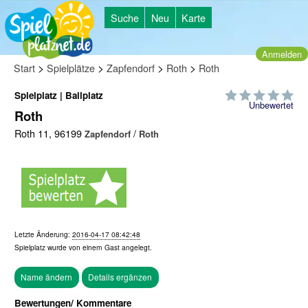
Suche
Neu
Karte
Anmelden
>
>
>
>
Start
Spielplätze
Zapfendorf
Roth
Roth
Spielplatz | Ballplatz
Unbewertet
Roth
Roth 11, 96199
/
Zapfendorf
Roth
Letzte Änderung:
2016-04-17 08:42:48
Spielplatz wurde von einem
Gast
angelegt.
Bewertungen/ Kommentare