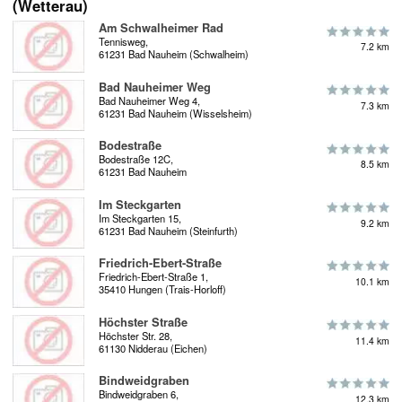
(Wetterau)
Am Schwalheimer Rad
Tennisweg,
7.2 km
61231 Bad Nauheim (Schwalheim)
Bad Nauheimer Weg
Bad Nauheimer Weg 4,
7.3 km
61231 Bad Nauheim (Wisselsheim)
Bodestraße
Bodestraße 12C,
8.5 km
61231 Bad Nauheim
Im Steckgarten
Im Steckgarten 15,
9.2 km
61231 Bad Nauheim (Steinfurth)
Friedrich-Ebert-Straße
Friedrich-Ebert-Straße 1,
10.1 km
35410 Hungen (Trais-Horloff)
Höchster Straße
Höchster Str. 28,
11.4 km
61130 Nidderau (Eichen)
Bindweidgraben
Bindweidgraben 6,
12.3 km