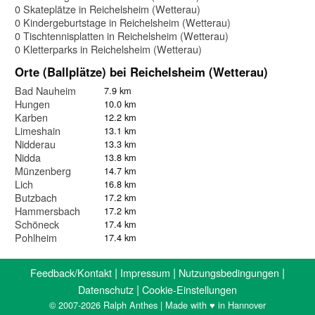
0 Skateplätze in Reichelsheim (Wetterau)
0 Kindergeburtstage in Reichelsheim (Wetterau)
0 Tischtennisplatten in Reichelsheim (Wetterau)
0 Kletterparks in Reichelsheim (Wetterau)
Orte (Ballplätze) bei Reichelsheim (Wetterau)
Bad Nauheim
7.9 km
Hungen
10.0 km
Karben
12.2 km
Limeshain
13.1 km
Nidderau
13.3 km
Nidda
13.8 km
Münzenberg
14.7 km
Lich
16.8 km
Butzbach
17.2 km
Hammersbach
17.2 km
Schöneck
17.4 km
Pohlheim
17.4 km
|
|
|
Feedback/Kontakt
Impressum
Nutzungsbedingungen
|
Datenschutz
Cookie-Einstellungen
© 2007-2026 Ralph Anthes | Made with ♥ in Hannover