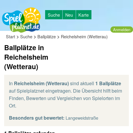
Suche
Neu
Karte
Anmelden
>
>
>
Start
Suche
Ballplätze
Reichelsheim (Wetterau)
Ballplätze in
Reichelsheim
(Wetterau)
In
Reichelsheim (Wetterau)
sind aktuell
1 Ballplätze
auf Spielplatznet eingetragen. Die Übersicht hilft beim
Finden, Bewerten und Vergleichen von Spielorten im
Ort.
Besonders gut bewertet:
Langeweidstraße