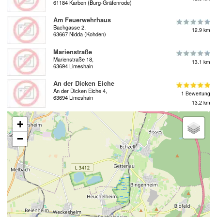
61184 Karben (Burg-Gräfenrode)
Am Feuerwehrhaus
Bachgasse 2,
12.9 km
63667 Nidda (Kohden)
Marienstraße
Marienstraße 18,
13.1 km
63694 Limeshain
An der Dicken Eiche
An der Dicken Eiche 4,
1 Bewertung
63694 Limeshain
13.2 km
+
−