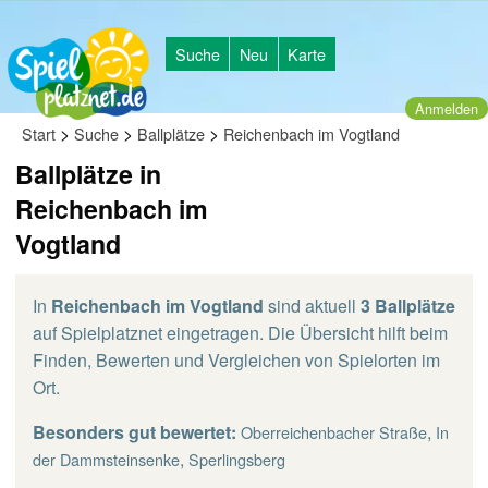
Suche
Neu
Karte
Anmelden
>
>
>
Start
Suche
Ballplätze
Reichenbach im Vogtland
Ballplätze in
Reichenbach im
Vogtland
In
Reichenbach im Vogtland
sind aktuell
3 Ballplätze
auf Spielplatznet eingetragen. Die Übersicht hilft beim
Finden, Bewerten und Vergleichen von Spielorten im
Ort.
Besonders gut bewertet:
,
Oberreichenbacher Straße
In
,
der Dammsteinsenke
Sperlingsberg