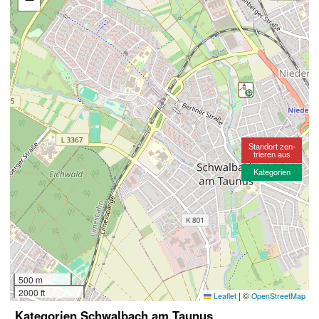
Standort zen-
trieren aus
Kategorien
500 m
2000 ft
|
©
Leaflet
OpenStreetMap
Kategorien Schwalbach am Taunus