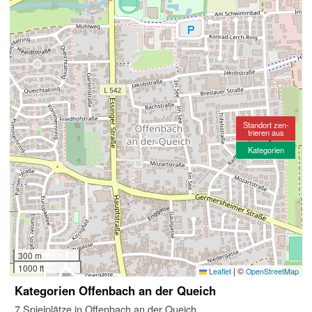
Standort zen-
trieren aus
Kategorien
300 m
1000 ft
|
©
Leaflet
OpenStreetMap
Kategorien Offenbach an der Queich
7 Spielplätze in Offenbach an der Queich