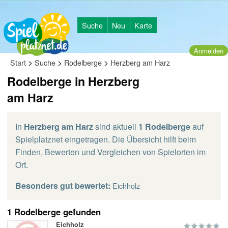
Suche
Neu
Karte
Anmelden
>
>
>
Start
Suche
Rodelberge
Herzberg am Harz
Rodelberge in Herzberg
am Harz
In
Herzberg am Harz
sind aktuell
1 Rodelberge
auf
Spielplatznet eingetragen. Die Übersicht hilft beim
Finden, Bewerten und Vergleichen von Spielorten im
Ort.
Besonders gut bewertet:
Eichholz
1 Rodelberge gefunden
Eichholz