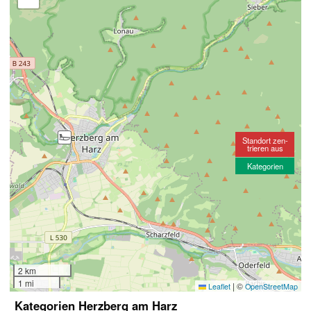
Standort zen-
trieren aus
Kategorien
2 km
1 mi
|
©
Leaflet
OpenStreetMap
Kategorien Herzberg am Harz