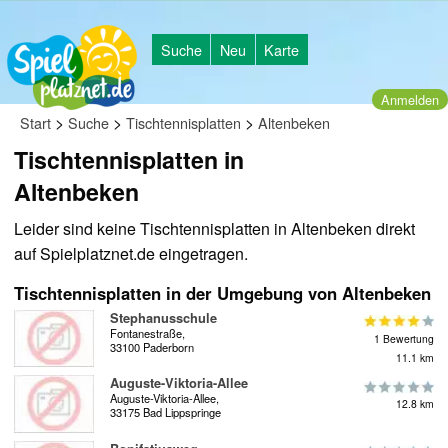
Suche
Neu
Karte
Anmelden
>
>
>
Start
Suche
Tischtennisplatten
Altenbeken
Tischtennisplatten in
Altenbeken
Leider sind keine Tischtennisplatten in Altenbeken direkt
auf Spielplatznet.de eingetragen.
Tischtennisplatten in der Umgebung von Altenbeken
Stephanusschule
Fontanestraße,
1 Bewertung
33100 Paderborn
11.1 km
Auguste-Viktoria-Allee
Auguste-Viktoria-Allee,
12.8 km
33175 Bad Lippspringe