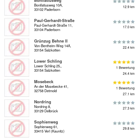
Bonifatiusweg
Bonifatiusweg 10A,
12.9 km
33102 Paderborn
Paul-Gerhardt-Straße
Paul-Gerhardt-Straße 11,
17.0 km
33104 Paderborn
Grünzug Behne II
Von-Bentheim-Weg 14A,
22.4 km
33154 Salzkotten
Lower Schling
Lower Schling 25,,
1 Bewertung
33154 Salzkotten
24.4 km
Mosebeck
An der Mosebecke 41,
1 Bewertung
32758 Detmold
27.1 km
Nordring
Nordring 8,
27.3 km
33129 Delbrück
Sophienweg
Sophienweg 61,
29.8 km
33415 Verl (Kaunitz)