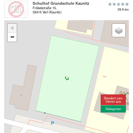
Schulhof Grundschule Kaunitz
Fröbelstraße 15,
29.9 km
33415 Verl (Kaunitz)
+
−
Standort zen-
trieren aus
Kategorien