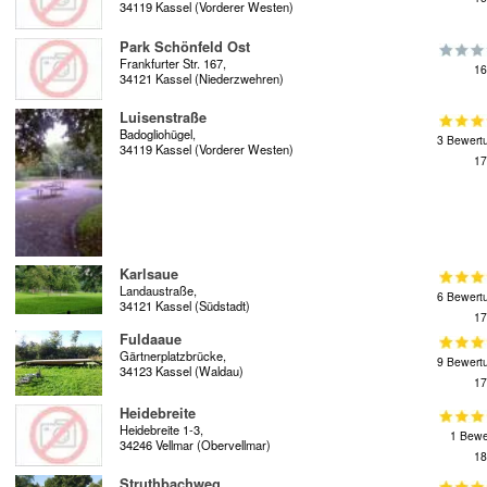
34119 Kassel (Vorderer Westen)
Park Schönfeld Ost
Frankfurter Str. 167,
16
34121 Kassel (Niederzwehren)
Luisenstraße
Badogliohügel,
3 Bewert
34119 Kassel (Vorderer Westen)
17
Karlsaue
Landaustraße,
6 Bewert
34121 Kassel (Südstadt)
17
Fuldaaue
Gärtnerplatzbrücke,
9 Bewert
34123 Kassel (Waldau)
17
Heidebreite
Heidebreite 1-3,
1 Bewe
34246 Vellmar (Obervellmar)
18
Struthbachweg