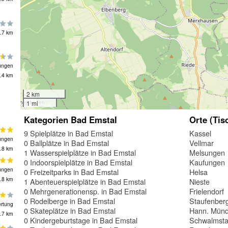
.7 km
ungen
.4 km
2 km
1 mi
Kategorien Bad Emstal
Orte (Tis
9 Spielplätze in Bad Emstal
Kassel
ungen
0 Ballplätze in Bad Emstal
Vellmar
.8 km
1 Wasserspielplätze in Bad Emstal
Melsungen
0 Indoorspielplätze in Bad Emstal
Kaufungen
ungen
0 Freizeitparks in Bad Emstal
Helsa
.8 km
1 Abenteuerspielplätze in Bad Emstal
Nieste
0 Mehrgenerationensp. in Bad Emstal
Frielendorf
0 Rodelberge in Bad Emstal
Staufenber
rtung
0 Skateplätze in Bad Emstal
Hann. Mün
.7 km
0 Kindergeburtstage in Bad Emstal
Schwalmsta