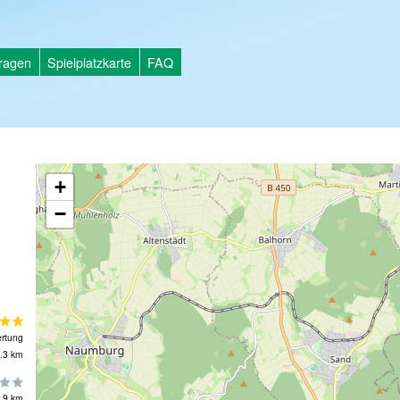
tragen
Spielplatzkarte
FAQ
+
−
rtung
.3 km
.9 km