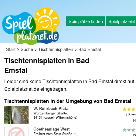
Spielplätze finden
Spielplatz ein
>
>
>
Start
Suche
Tischtennisplatten
Bad Emstal
Tischtennisplatten in Bad
Emstal
Leider sind keine Tischtennisplatten in Bad Emstal direkt auf
Spielplatznet.de eingetragen.
Tischtennisplatten in der Umgebung von Bad Emstal
W. Rohrbach Platz
Württemberger Straße,
1 Bewe
34131 Kassel (Wilhelmshöhe)
14
Goetheanlage West
Freiherr-vom-Stein-Straße 11,
15