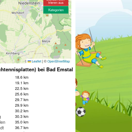
trieren aus
Kategorien
|
©
Leaflet
OpenStreetMap
chtennisplatten) bei Bad Emstal
18.6 km
19.1 km
22.5 km
25.6 km
29.7 km
29.9 km
30.2 km
g
30.3 km
den
35.0 km
dt
36.7 km