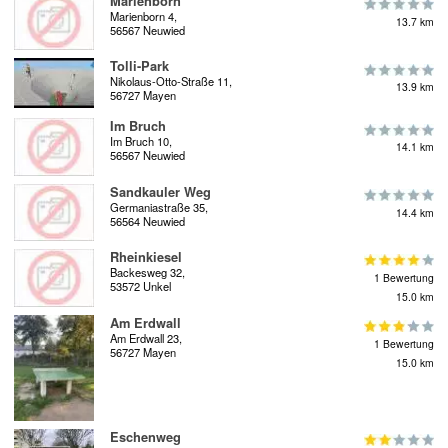
Marienborn
Marienborn 4,
13.7 km
56567 Neuwied
Tolli-Park
Nikolaus-Otto-Straße 11,
13.9 km
56727 Mayen
Im Bruch
Im Bruch 10,
14.1 km
56567 Neuwied
Sandkauler Weg
Germaniastraße 35,
14.4 km
56564 Neuwied
Rheinkiesel
Backesweg 32,
1 Bewertung
53572 Unkel
15.0 km
Am Erdwall
Am Erdwall 23,
1 Bewertung
56727 Mayen
15.0 km
Eschenweg