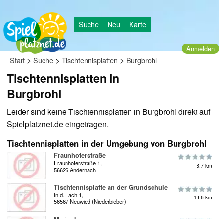
Suche
Neu
Karte
Anmelden
>
>
>
Start
Suche
Tischtennisplatten
Burgbrohl
Tischtennisplatten in
Burgbrohl
Leider sind keine Tischtennisplatten in Burgbrohl direkt auf
Spielplatznet.de eingetragen.
Tischtennisplatten in der Umgebung von Burgbrohl
Fraunhoferstraße
Fraunhoferstraße 1,
8.7 km
56626 Andernach
Tischtennisplatte an der Grundschule
In d. Lach 1,
13.6 km
56567 Neuwied (Niederbieber)