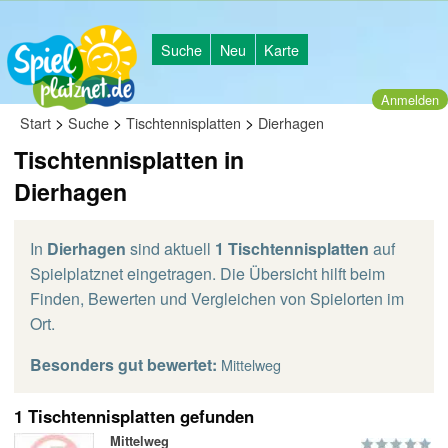
Suche
Neu
Karte
Anmelden
>
>
>
Start
Suche
Tischtennisplatten
Dierhagen
Tischtennisplatten in
Dierhagen
In
Dierhagen
sind aktuell
1 Tischtennisplatten
auf
Spielplatznet eingetragen. Die Übersicht hilft beim
Finden, Bewerten und Vergleichen von Spielorten im
Ort.
Besonders gut bewertet:
Mittelweg
1 Tischtennisplatten gefunden
Mittelweg