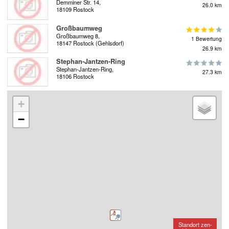
Demminer Str. 14,
26.0 km
18109 Rostock
Großbaumweg
Großbaumweg 8,
1 Bewertung
18147 Rostock (Gehlsdorf)
26.9 km
Stephan-Jantzen-Ring
Stephan-Jantzen-Ring,
27.3 km
18106 Rostock
+
−
Standort zen-