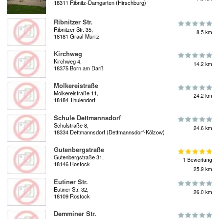
18311 Ribnitz-Damgarten (Hirschburg)
Ribnitzer Str.
Ribnitzer Str. 35,
8.5 km
18181 Graal-Müritz
Kirchweg
Kirchweg 4,
14.2 km
18375 Born am Darß
Molkereistraße
Molkereistraße 11,
24.2 km
18184 Thulendorf
Schule Dettmannsdorf
Schulstraße 8,
24.6 km
18334 Dettmannsdorf (Dettmannsdorf-Kölzow)
Gutenbergstraße
Gutenbergstraße 31,
1 Bewertung
18146 Rostock
25.9 km
Eutiner Str.
Eutiner Str. 32,
26.0 km
18109 Rostock
Demminer Str.