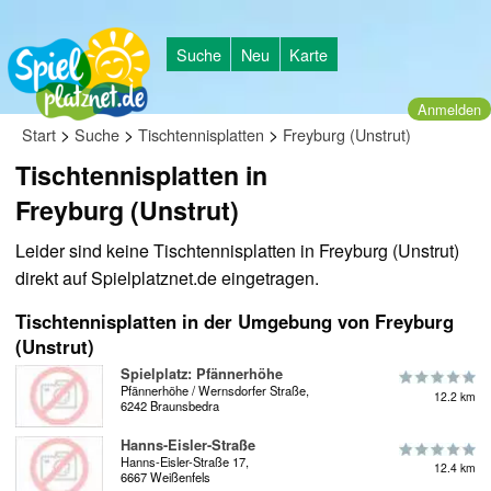
Suche
Neu
Karte
Anmelden
>
>
>
Start
Suche
Tischtennisplatten
Freyburg (Unstrut)
Tischtennisplatten in
Freyburg (Unstrut)
Leider sind keine Tischtennisplatten in Freyburg (Unstrut)
direkt auf Spielplatznet.de eingetragen.
Tischtennisplatten in der Umgebung von Freyburg
(Unstrut)
Spielplatz: Pfännerhöhe
Pfännerhöhe / Wernsdorfer Straße,
12.2 km
6242 Braunsbedra
Hanns-Eisler-Straße
Hanns-Eisler-Straße 17,
12.4 km
6667 Weißenfels