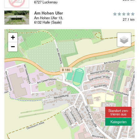
6727 Luckenau
Am Hohen Ufer
Am Hohen Ufer 13,
27.1 km
6132 Halle (Saale)
+
−
Standort zen-
trieren aus
Kategorien