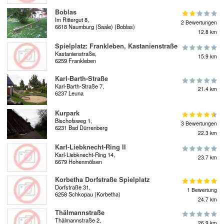
Boblas
Im Rittergut 8,
2 Bewertungen
6618 Naumburg (Saale) (Boblas)
12.8 km
Spielplatz: Frankleben, Kastanienstraße
Kastanienstraße,
15.9 km
6259 Frankleben
Karl-Barth-Straße
Karl-Barth-Straße 7,
21.4 km
6237 Leuna
Kurpark
Bischofsweg 1,
3 Bewertungen
6231 Bad Dürrenberg
22.3 km
Karl-Liebknecht-Ring II
Karl-Liebknecht-Ring 14,
23.7 km
6679 Hohenmölsen
Korbetha Dorfstraße Spielplatz
Dorfstraße 31,
1 Bewertung
6258 Schkopau (Korbetha)
24.7 km
Thälmannstraße
Thälmannstraße 2,
26.9 km