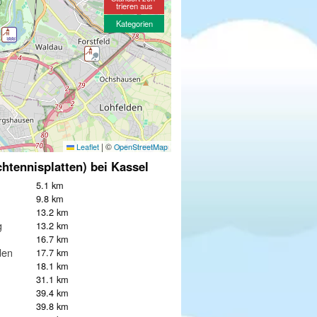
trieren aus
Kategorien
|
©
Leaflet
OpenStreetMap
chtennisplatten) bei Kassel
5.1 km
9.8 km
13.2 km
g
13.2 km
16.7 km
den
17.7 km
18.1 km
31.1 km
39.4 km
39.8 km