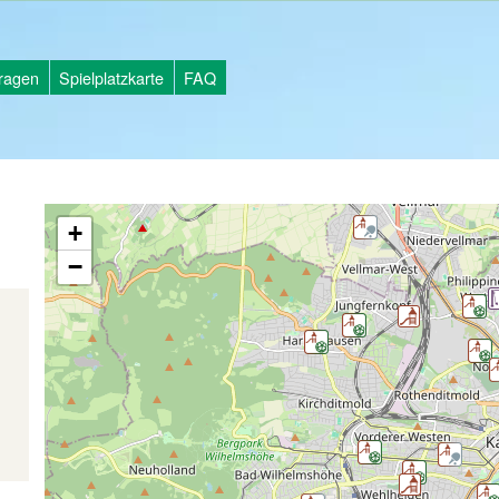
tragen
Spielplatzkarte
FAQ
+
−