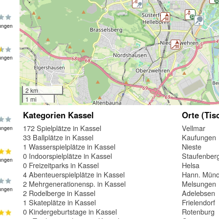
ungen
ungen
2 km
1 mi
Kategorien Kassel
Orte (Tis
172 Spielplätze in Kassel
Vellmar
ungen
33 Ballplätze in Kassel
Kaufungen
1 Wasserspielplätze in Kassel
Nieste
0 Indoorspielplätze in Kassel
Staufenber
ungen
0 Freizeitparks in Kassel
Helsa
4 Abenteuerspielplätze in Kassel
Hann. Mün
2 Mehrgenerationensp. in Kassel
Melsungen
ungen
2 Rodelberge in Kassel
Adelebsen
1 Skateplätze in Kassel
Frielendorf
0 Kindergeburtstage in Kassel
Rotenburg