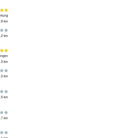
rtung
.9 km
.2 km
ungen
.3 km
.3 km
.5 km
.7 km
.1 km