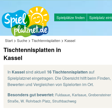
Spielplätze finden
Spielplatz ein
>
>
>
Start
Suche
Tischtennisplatten
Kassel
Tischtennisplatten in
Kassel
In
Kassel
sind aktuell
16 Tischtennisplatten
auf
Spielplatznet eingetragen. Die Übersicht hilft beim Finden,
Bewerten und Vergleichen von Spielorten im Ort.
Besonders gut bewertet:
,
,
Fuldaaue
Karlsaue
Grebensteiner
,
,
Straße
W. Rohrbach Platz
Struthbachweg