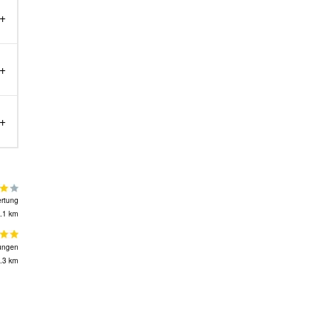
rtung
.1 km
ungen
.3 km