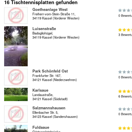
16 Tischtennisplatten gefunden
Goetheanlage West
Freiherr-vom-Stein-Straße 11,
0 Bewert
34119 Kassel (Vorderer Westen)
Luisenstraße
Badogliohügel,
3 Bewert
34119 Kassel (Vorderer Westen)
Park Schönfeld Ost
Frankfurter Str. 167,
0 Bewert
34121 Kassel (Niederzwehren)
Karlsaue
Landaustraße,
6 Bewert
34121 Kassel (Südstadt)
Salzmannshausen
Ellenbacher Str. 5,
0 Bewert
34123 Kassel (Sandershausen)
Fuldaaue
Gärtnerplatzbrücke,