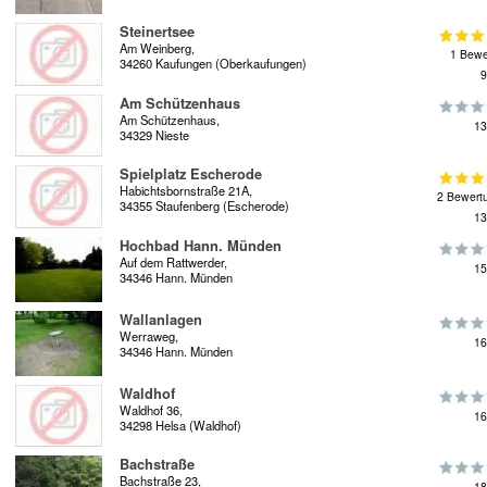
Steinertsee
Am Weinberg,
1 Bewe
34260 Kaufungen (Oberkaufungen)
9
Am Schützenhaus
Am Schützenhaus,
13
34329 Nieste
Spielplatz Escherode
Habichtsbornstraße 21A,
2 Bewert
34355 Staufenberg (Escherode)
13
Hochbad Hann. Münden
Auf dem Rattwerder,
15
34346 Hann. Münden
Wallanlagen
Werraweg,
16
34346 Hann. Münden
Waldhof
Waldhof 36,
16
34298 Helsa (Waldhof)
Bachstraße
Bachstraße 23,
18