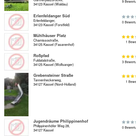
9 Bewert
34123 Kassel (Waldau)
Erlenfeldanger Süd
Erlenfeldanger,
0 Bewert
34123 Kassel (Forstfeld)
Mühlhäuser Platz
Chamissostraße,
1 Bewe
34125 Kassel (Fasanenhof)
Roßpfad
Fuldatalstraße,
3 Bewert
34125 Kassel (Wolfsanger)
Grebensteiner Straße
Tannenheckerweg,
1 Bewe
34127 Kassel (Nord-Holland)
Jugendräume Philippinenhof
Philippinenhöfer Weg 28,
0 Bewert
34127 Kassel