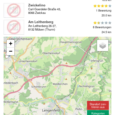
Zwickelino
Carl-Goerdeler-Straße 43,
1 Bewertung
8066 Zwickau
20.0 km
Am Leithenberg
Am Leithenberg 26-27,
8 Bewertungen
8132 Mülsen (Thurm)
24.5 km
+
−
Standort zen-
trieren aus
Kategorien