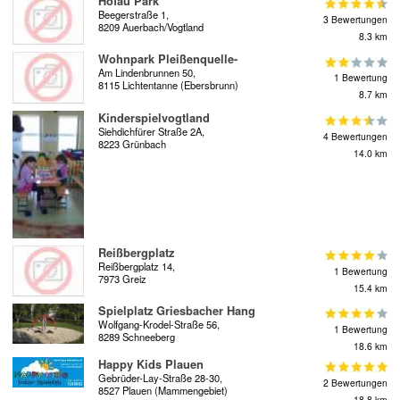
Hofau Park
Beegerstraße 1,
3 Bewertungen
8209 Auerbach/Vogtland
8.3 km
Wohnpark Pleißenquelle-
Am Lindenbrunnen 50,
1 Bewertung
8115 Lichtentanne (Ebersbrunn)
8.7 km
Kinderspielvogtland
Siehdichfürer Straße 2A,
4 Bewertungen
8223 Grünbach
14.0 km
Reißbergplatz
Reißbergplatz 14,
1 Bewertung
7973 Greiz
15.4 km
Spielplatz Griesbacher Hang
Wolfgang-Krodel-Straße 56,
1 Bewertung
8289 Schneeberg
18.6 km
Happy Kids Plauen
Gebrüder-Lay-Straße 28-30,
2 Bewertungen
8527 Plauen (Mammengebiet)
18.8 km