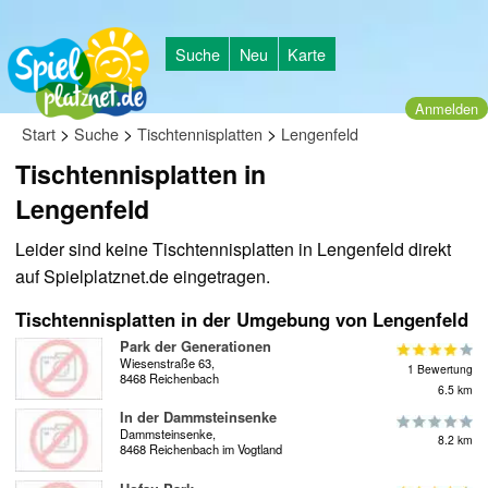
Suche
Neu
Karte
Anmelden
>
>
>
Start
Suche
Tischtennisplatten
Lengenfeld
Tischtennisplatten in
Lengenfeld
Leider sind keine Tischtennisplatten in Lengenfeld direkt
auf Spielplatznet.de eingetragen.
Tischtennisplatten in der Umgebung von Lengenfeld
Park der Generationen
Wiesenstraße 63,
1 Bewertung
8468 Reichenbach
6.5 km
In der Dammsteinsenke
Dammsteinsenke,
8.2 km
8468 Reichenbach im Vogtland