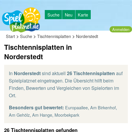
Suche
Neu
Karte
Anmelden
>
>
>
Start
Suche
Tischtennisplatten
Norderstedt
Tischtennisplatten in
Norderstedt
In
Norderstedt
sind aktuell
26 Tischtennisplatten
auf
Spielplatznet eingetragen. Die Übersicht hilft beim
Finden, Bewerten und Vergleichen von Spielorten im
Ort.
Besonders gut bewertet:
,
,
Europaallee
Am Birkenhof
,
,
Am Gehölz
Am Hange
Moorbekpark
26 Tischtennisplatten gefunden