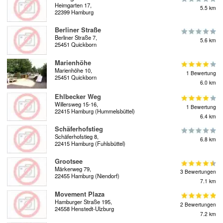
Heimgarten 17,
5.5 km
22399 Hamburg
Berliner Straße
Berliner Straße 7,
5.6 km
25451 Quickborn
Marienhöhe
Marienhöhe 10,
1 Bewertung
25451 Quickborn
6.0 km
Ehlbecker Weg
Willersweg 15-16,
1 Bewertung
22415 Hamburg (Hummelsbüttel)
6.4 km
Schäferhofstieg
Schäferhofstieg 8,
6.8 km
22415 Hamburg (Fuhlsbüttel)
Grootsee
Märkerweg 79,
3 Bewertungen
22455 Hamburg (Niendorf)
7.1 km
Movement Plaza
Hamburger Straße 195,
2 Bewertungen
24558 Henstedt-Ulzburg
7.2 km