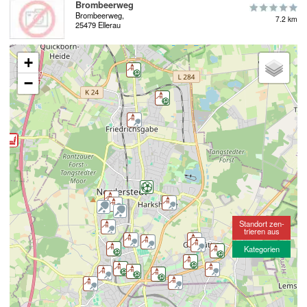
Brombeerweg
Brombeerweg,
7.2 km
25479 Ellerau
+
−
Standort zen-
trieren aus
Kategorien