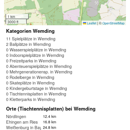
1 km
3000 ft
|
©
Leaflet
OpenStreetMap
Kategorien Wemding
11 Spielplätze in Wemding
2 Ballplätze in Wemding
0 Wasserspielplätze in Wemding
0 Indoorspielplätze in Wemding
0 Freizeitparks in Wemding
0 Abenteuerspielplätze in Wemding
0 Mehrgenerationensp. in Wemding
0 Rodelberge in Wemding
0 Skateplätze in Wemding
0 Kindergeburtstage in Wemding
0 Tischtennisplatten in Wemding
0 Kletterparks in Wemding
Orte (Tischtennisplatten) bei Wemding
Nördlingen
12.4 km
Ehingen am Ries
16.8 km
Weißenburg in Bayern
24.8 km