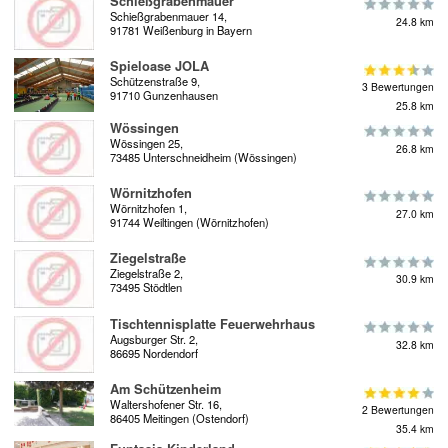
Schießgrabenmauer
Schießgrabenmauer 14,
24.8 km
91781 Weißenburg in Bayern
Spieloase JOLA
Schützenstraße 9,
3 Bewertungen
91710 Gunzenhausen
25.8 km
Wössingen
Wössingen 25,
26.8 km
73485 Unterschneidheim (Wössingen)
Wörnitzhofen
Wörnitzhofen 1,
27.0 km
91744 Weiltingen (Wörnitzhofen)
Ziegelstraße
Ziegelstraße 2,
30.9 km
73495 Stödtlen
Tischtennisplatte Feuerwehrhaus
Augsburger Str. 2,
32.8 km
86695 Nordendorf
Am Schützenheim
Waltershofener Str. 16,
2 Bewertungen
86405 Meitingen (Ostendorf)
35.4 km