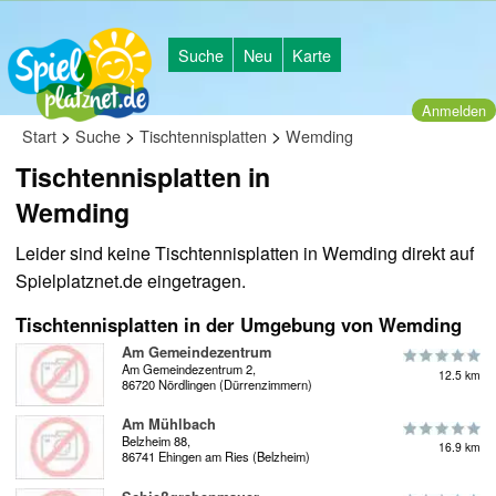
Suche
Neu
Karte
Anmelden
>
>
>
Start
Suche
Tischtennisplatten
Wemding
Tischtennisplatten in
Wemding
Leider sind keine Tischtennisplatten in Wemding direkt auf
Spielplatznet.de eingetragen.
Tischtennisplatten in der Umgebung von Wemding
Am Gemeindezentrum
Am Gemeindezentrum 2,
12.5 km
86720 Nördlingen (Dürrenzimmern)
Am Mühlbach
Belzheim 88,
16.9 km
86741 Ehingen am Ries (Belzheim)