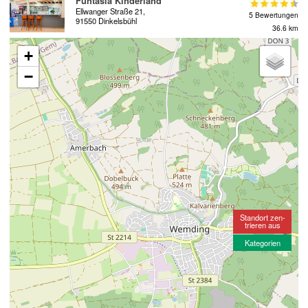
Funtasia Kinderland
Ellwanger Straße 21,
5 Bewertungen
91550 Dinkelsbühl
36.6 km
+
−
Standort zen-
trieren aus
Kategorien