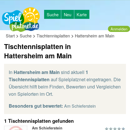
Suche
Neu
Karte
Anmelden
>
>
>
Start
Suche
Tischtennisplatten
Hattersheim am Main
Tischtennisplatten in
Hattersheim am Main
In
Hattersheim am Main
sind aktuell
1
Tischtennisplatten
auf Spielplatznet eingetragen. Die
Übersicht hilft beim Finden, Bewerten und Vergleichen
von Spielorten im Ort.
Besonders gut bewertet:
Am Schieferstein
1 Tischtennisplatten gefunden
Am Schieferstein