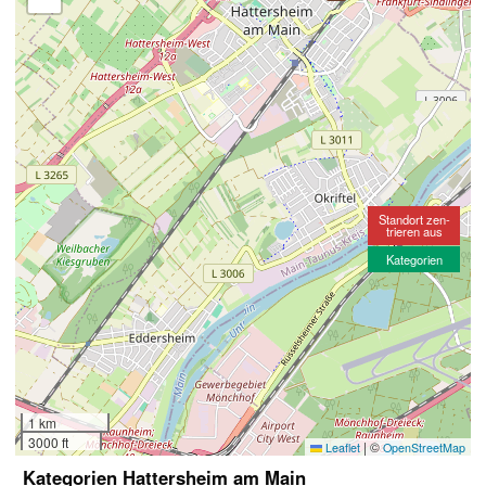
Standort zen-
trieren aus
Kategorien
1 km
3000 ft
|
©
Leaflet
OpenStreetMap
Kategorien Hattersheim am Main