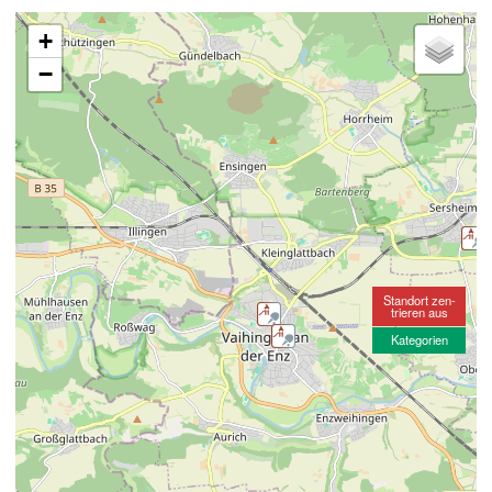
+
−
Standort zen-
trieren aus
Kategorien