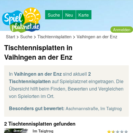
Suche
Neu
Karte
Anmelden
>
>
>
Start
Suche
Tischtennisplatten
Vaihingen an der Enz
Tischtennisplatten in
Vaihingen an der Enz
In
Vaihingen an der Enz
sind aktuell
2
Tischtennisplatten
auf Spielplatznet eingetragen. Die
Übersicht hilft beim Finden, Bewerten und Vergleichen
von Spielorten im Ort.
Besonders gut bewertet:
,
Aschmannstraße
Im Taigtrog
2 Tischtennisplatten gefunden
Im Taigtrog