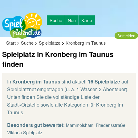
Suche
Neu
Karte
Anmelden
>
>
>
Start
Suche
Spielplätze
Kronberg im Taunus
Spielplatz in Kronberg im Taunus
finden
In
Kronberg im Taunus
sind aktuell
16 Spielplätze
auf
Spielplatznet eingetragen (u. a. 1 Wasser, 2 Abenteuer).
Unten finden Sie die vollständige Liste der
Stadt-/Ortsteile sowie alle Kategorien für Kronberg im
Taunus.
Besonders gut bewertet:
,
,
Mammolshain
Friedensstraße
Viktoria Spielplatz