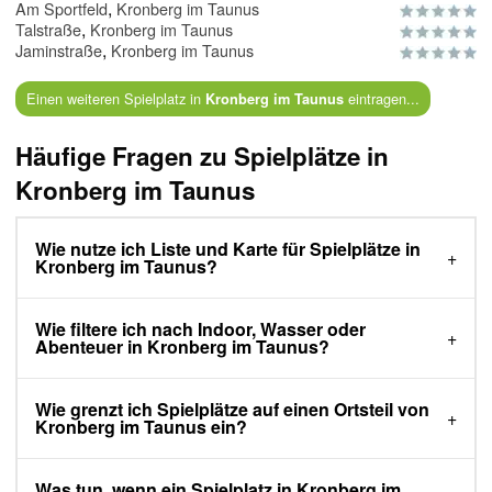
,
Am Sportfeld
Kronberg im Taunus
,
Talstraße
Kronberg im Taunus
,
Jaminstraße
Kronberg im Taunus
Einen weiteren Spielplatz in
eintragen...
Kronberg im Taunus
Häufige Fragen zu Spielplätze in
Kronberg im Taunus
Wie nutze ich Liste und Karte für Spielplätze in
Kronberg im Taunus?
Wie filtere ich nach Indoor, Wasser oder
Abenteuer in Kronberg im Taunus?
Wie grenzt ich Spielplätze auf einen Ortsteil von
Kronberg im Taunus ein?
Was tun, wenn ein Spielplatz in Kronberg im