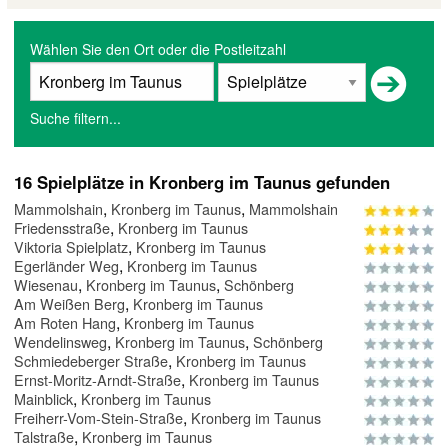
Wählen Sie den Ort oder die Postleitzahl
Suche filtern...
16 Spielplätze in Kronberg im Taunus gefunden
,
,
Mammolshain
Kronberg im Taunus
Mammolshain
,
Friedensstraße
Kronberg im Taunus
,
Viktoria Spielplatz
Kronberg im Taunus
,
Egerländer Weg
Kronberg im Taunus
,
,
Wiesenau
Kronberg im Taunus
Schönberg
,
Am Weißen Berg
Kronberg im Taunus
,
Am Roten Hang
Kronberg im Taunus
,
,
Wendelinsweg
Kronberg im Taunus
Schönberg
,
Schmiedeberger Straße
Kronberg im Taunus
,
Ernst-Moritz-Arndt-Straße
Kronberg im Taunus
,
Mainblick
Kronberg im Taunus
,
Freiherr-Vom-Stein-Straße
Kronberg im Taunus
,
Talstraße
Kronberg im Taunus