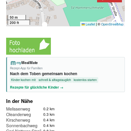
50 m
200 ft
|
©
Leaflet
OpenStreetMap
my
MealMate
Rezept-App für Familien
Nach dem Toben gemeinsam kochen
Kinder kochen mit
schnell & alltagstauglich
kostenlos starten
Rezepte für glückliche Kinder →
In der Nähe
Melissenweg
0.2 km
Oleanderweg
0.3 km
Kirschenweg
0.4 km
Sonnenbachweg
0.4 km
Carl-Natterer-Straße
0.8 km