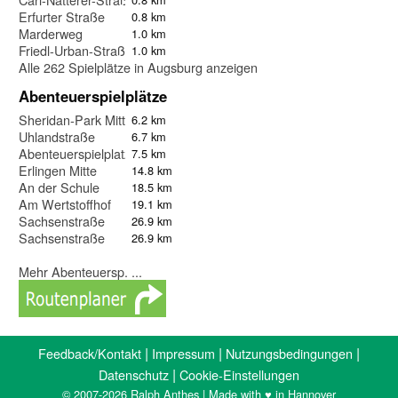
Erfurter Straße
0.8 km
Marderweg
1.0 km
Friedl-Urban-Straße
1.0 km
Alle 262 Spielplätze in Augsburg anzeigen
Abenteuerspielplätze
Sheridan-Park Mitte
6.2 km
Uhlandstraße
6.7 km
Abenteuerspielplatz Neusäß (Hammel)
7.5 km
Erlingen Mitte
14.8 km
An der Schule
18.5 km
Am Wertstoffhof
19.1 km
Sachsenstraße
26.9 km
Sachsenstraße
26.9 km
Mehr Abenteuersp. ...
|
|
|
Feedback/Kontakt
Impressum
Nutzungsbedingungen
|
Datenschutz
Cookie-Einstellungen
© 2007-2026 Ralph Anthes | Made with ♥ in Hannover