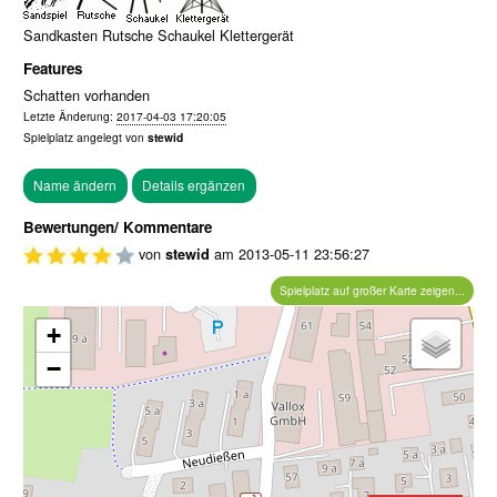
Sandkasten Rutsche Schaukel Klettergerät
Features
Schatten vorhanden
Letzte Änderung:
2017-04-03 17:20:05
Spielplatz angelegt von
stewid
Bewertungen/ Kommentare
von
am
2013-05-11 23:56:27
stewid
Spielplatz auf großer Karte zeigen...
+
−