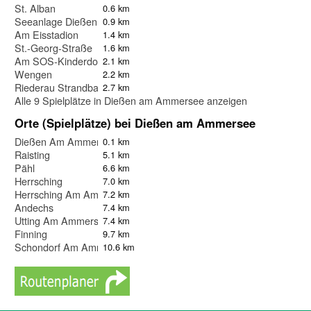
St. Alban
0.6 km
Seeanlage Dießen
0.9 km
Am Eisstadion
1.4 km
St.-Georg-Straße
1.6 km
Am SOS-Kinderdorf
2.1 km
Wengen
2.2 km
Riederau Strandbad
2.7 km
Alle 9 Spielplätze in Dießen am Ammersee anzeigen
Orte (Spielplätze) bei Dießen am Ammersee
Dießen Am Ammersee
0.1 km
Raisting
5.1 km
Pähl
6.6 km
Herrsching
7.0 km
Herrsching Am Ammersee
7.2 km
Andechs
7.4 km
Utting Am Ammersee
7.4 km
Finning
9.7 km
Schondorf Am Ammersee
10.6 km