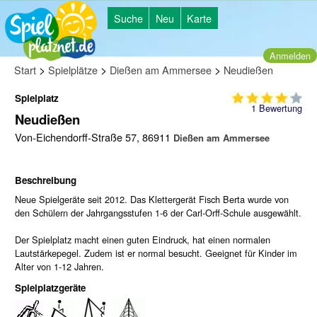
Suche
Neu
Karte
Anmelden
>
>
>
Start
Spielplätze
Dießen am Ammersee
Neudießen
Spielplatz
1
Bewertung
Neudießen
Von-Eichendorff-Straße 57, 86911
Dießen am Ammersee
Beschreibung
Neue Spielgeräte seit 2012. Das Klettergerät Fisch Berta wurde von
den Schülern der Jahrgangsstufen 1-6 der Carl-Orff-Schule ausgewählt.
Der Spielplatz macht einen guten Eindruck, hat einen normalen
Lautstärkepegel. Zudem ist er normal besucht. Geeignet für Kinder im
Alter von 1-12 Jahren.
Spielplatzgeräte