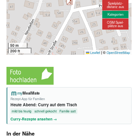
Spielplatz-
distanz aus
Kategorien
OSM Spiel-
plätze aus
50 m
200 ft
|
©
Leaflet
OpenStreetMap
my
MealMate
Rezept-App für Familien
Heute Abend: Curry auf dem Tisch
mild bis feurig
schnell gekocht
Familie satt
Curry-Rezepte ansehen →
In der Nähe