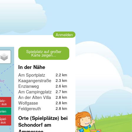
Anmelden
Spielplatz auf großer
Karte zeigen...
In der Nähe
Am Sportplatz
2.2 km
Kaagangerstraße
2.3 km
Enzianweg
2.6 km
Am Campingplatz
2.7 km
An der Alten Villa
2.8 km
latz-
Wolfgasse
2.8 km
z aus
Feldgereuth
2.8 km
orien
Orte (Spielplätze) bei
piel-
e aus
Schondorf am
Ammersee