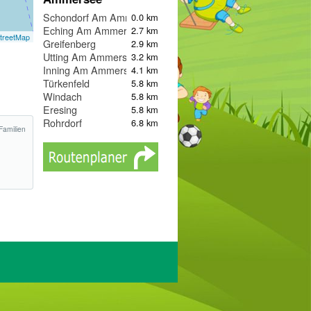
Schondorf Am Ammersee
0.0 km
Eching Am Ammersee
2.7 km
treetMap
Greifenberg
2.9 km
Utting Am Ammersee
3.2 km
Inning Am Ammersee
4.1 km
Türkenfeld
5.8 km
Windach
5.8 km
Eresing
5.8 km
Rohrdorf
6.8 km
Familien