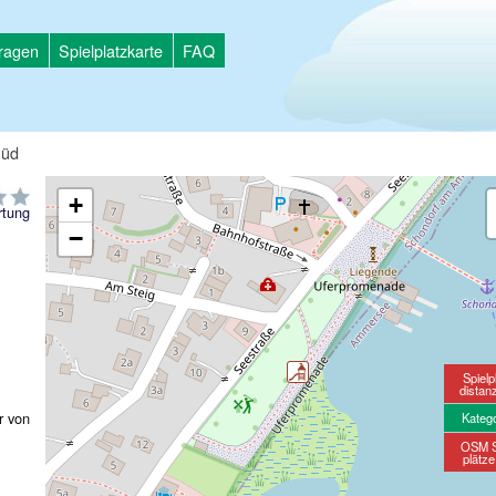
tragen
Spielplatzkarte
FAQ
Süd
+
tung
−
Spielp
distan
r von
Kateg
OSM S
plätz