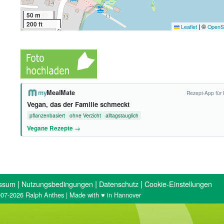
50 m
200 ft
|
©
Leaflet
OpenS
my
MealMate
Rezept-App für 
Vegan, das der Familie schmeckt
pflanzenbasiert
ohne Verzicht
alltagstauglich
Vegane Rezepte →
|
|
|
ssum
Nutzungsbedingungen
Datenschutz
Cookie-Einstellungen
07-2026 Ralph Anthes | Made with ♥ in Hannover