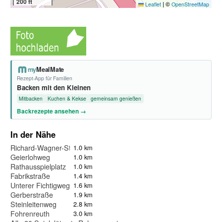
200 ft
|
©
Leaflet
OpenStreetMap
my
MealMate
Rezept-App für Familien
Backen mit den Kleinen
Mitbacken
Kuchen & Kekse
gemeinsam genießen
Backrezepte ansehen →
In der Nähe
Richard-Wagner-Straße
1.0 km
Geierlohweg
1.0 km
Rathausspielplatz
1.0 km
Fabrikstraße
1.4 km
Unterer Fichtigweg
1.6 km
Gerberstraße
1.9 km
Steinleitenweg
2.8 km
Fohrenreuth
3.0 km