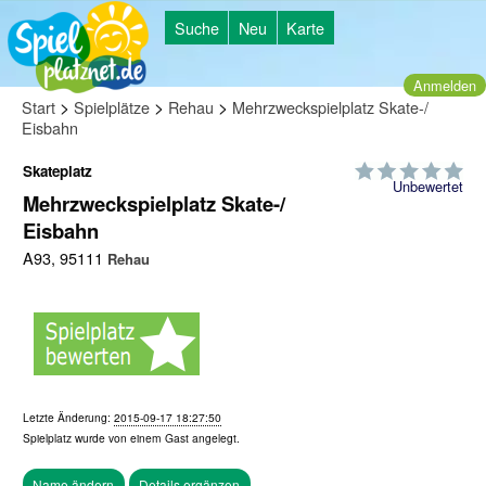
Suche
Neu
Karte
Anmelden
>
>
>
Start
Spielplätze
Rehau
Mehrzweckspielplatz Skate-/
Eisbahn
Skateplatz
Unbewertet
Mehrzweckspielplatz Skate-/
Eisbahn
A93, 95111
Rehau
Letzte Änderung:
2015-09-17 18:27:50
Spielplatz wurde von einem
Gast
angelegt.