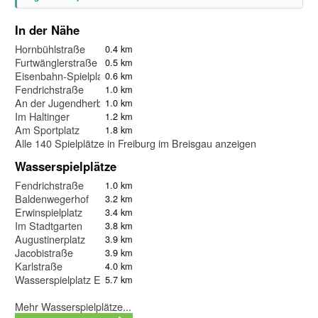
In der Nähe
Hornbühlstraße
0.4 km
Furtwänglerstraße
0.5 km
Eisenbahn-Spielplatz Frankenweg
0.6 km
Fendrichstraße
1.0 km
An der Jugendherberge
1.0 km
Im Haltinger
1.2 km
Am Sportplatz
1.8 km
Alle 140 Spielplätze in Freiburg im Breisgau anzeigen
Wasserspielplätze
Fendrichstraße
1.0 km
Baldenwegerhof
3.2 km
Erwinspielplatz
3.4 km
Im Stadtgarten
3.8 km
Augustinerplatz
3.9 km
Jacobistraße
3.9 km
Karlstraße
4.0 km
Wasserspielplatz Eschholzpark
5.7 km
Mehr Wasserspielplätze...