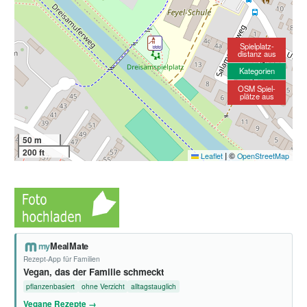
Spielplatz-
distanz aus
Kategorien
OSM Spiel-
plätze aus
50 m
200 ft
|
©
Leaflet
OpenStreetMap
my
MealMate
Rezept-App für Familien
Vegan, das der Familie schmeckt
pflanzenbasiert
ohne Verzicht
alltagstauglich
Vegane Rezepte →