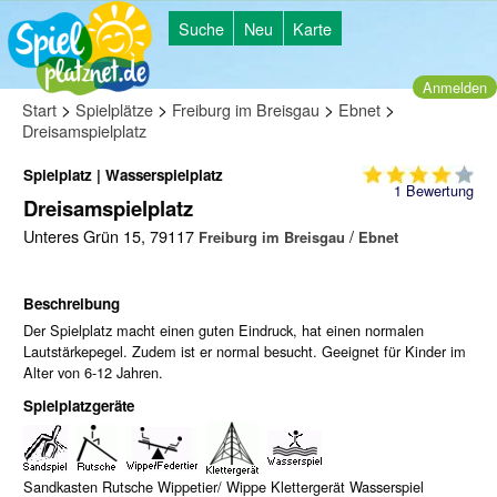
Suche
Neu
Karte
Anmelden
>
>
>
>
Start
Spielplätze
Freiburg im Breisgau
Ebnet
Dreisamspielplatz
Spielplatz | Wasserspielplatz
1
Bewertung
Dreisamspielplatz
Unteres Grün 15, 79117
/
Freiburg im Breisgau
Ebnet
Beschreibung
Der Spielplatz macht einen guten Eindruck, hat einen normalen
Lautstärkepegel. Zudem ist er normal besucht. Geeignet für Kinder im
Alter von 6-12 Jahren.
Spielplatzgeräte
Sandkasten Rutsche Wippetier/ Wippe Klettergerät Wasserspiel