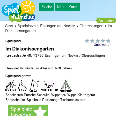
Suche
Neu
Karte
Anmelden
>
>
>
>
Start
Spielplätze
Esslingen am Neckar
Oberesslingen
Im
Diakonissengarten
Spielplatz
Unbewertet
Im Diakonissengarten
Kreuzstraße 49, 73730
/
Esslingen am Neckar
Oberesslingen
Geeignet für Kinder im Alter von 1-16 Jahren.
Spielplatzgeräte
Sandkasten Rutsche Schaukel Wippetier/ Wippe Klettergerät
Babyschaukel Spielhaus Reckstange Tischtennisplatte