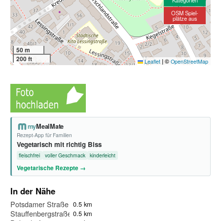
Kategorien
OSM Spiel-
plätze aus
50 m
200 ft
|
©
Leaflet
OpenStreetMap
my
MealMate
Rezept-App für Familien
Vegetarisch mit richtig Biss
fleischfrei
voller Geschmack
kinderleicht
Vegetarische Rezepte →
In der Nähe
Potsdamer Straße
0.5 km
Stauffenbergstraße
0.5 km