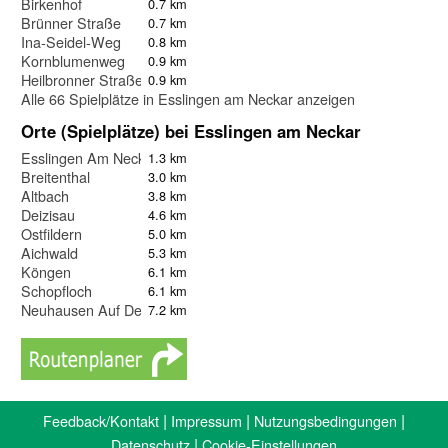
Birkenhof
0.7 km
Brünner Straße
0.7 km
Ina-Seidel-Weg
0.8 km
Kornblumenweg
0.9 km
Heilbronner Straße
0.9 km
Alle 66 Spielplätze in Esslingen am Neckar anzeigen
Orte (Spielplätze) bei Esslingen am Neckar
Esslingen Am Neckar
1.3 km
Breitenthal
3.0 km
Altbach
3.8 km
Deizisau
4.6 km
Ostfildern
5.0 km
Aichwald
5.3 km
Köngen
6.1 km
Schopfloch
6.1 km
Neuhausen Auf Den Fildern
7.2 km
|
|
|
Feedback/Kontakt
Impressum
Nutzungsbedingungen
|
Datenschutz
Cookie-Einstellungen