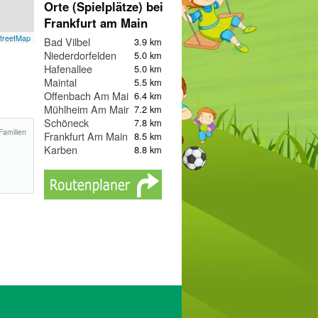
Orte (Spielplätze) bei
Frankfurt am Main
treetMap
Bad Vilbel
3.9 km
Niederdorfelden
5.0 km
Hafenallee
5.0 km
Maintal
5.5 km
Offenbach Am Main
6.4 km
Mühlheim Am Main
7.2 km
Schöneck
7.8 km
Familien
Frankfurt Am Main
8.5 km
Karben
8.8 km