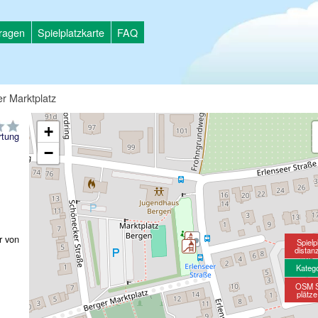
tragen
Spielplatzkarte
FAQ
r Marktplatz
+
tung
−
r von
Spielp
distan
Kateg
OSM S
plätz