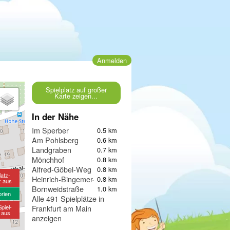
Anmelden
Spielplatz auf großer
Karte zeigen...
In der Nähe
Im Sperber
0.5 km
Am Pohlsberg
0.6 km
Landgraben
0.7 km
Mönchhof
0.8 km
Alfred-Göbel-Weg
0.8 km
latz-
Heinrich-Bingemer-Weg
0.8 km
z aus
Bornweidstraße
1.0 km
orien
Alle 491 Spielplätze in
piel-
Frankfurt am Main
e aus
anzeigen