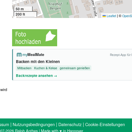
l
50 m
200 ft
|
©
Leaflet
OpenS
my
MealMate
Rezept-App für 
Backen mit den Kleinen
Mitbacken
Kuchen & Kekse
gemeinsam genießen
Backrezepte ansehen →
 wird
|
|
|
ssum
Nutzungsbedingungen
Datenschutz
Cookie-Einstellungen
07-2026 Ralph Anthes | Made with ♥ in Hannover