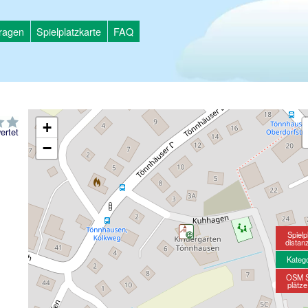
tragen
Spielplatzkarte
FAQ
+
ertet
−
Spielp
distan
Kateg
OSM S
plätz