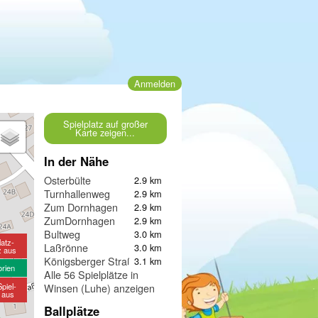
Anmelden
Spielplatz auf großer
Karte zeigen...
In der Nähe
Osterbülte
2.9 km
Turnhallenweg
2.9 km
Zum Dornhagen
2.9 km
ZumDornhagen
2.9 km
Bultweg
3.0 km
latz-
Laßrönne
3.0 km
z aus
Königsberger Straße
3.1 km
orien
Alle 56 Spielplätze in
piel-
Winsen (Luhe) anzeigen
e aus
Ballplätze