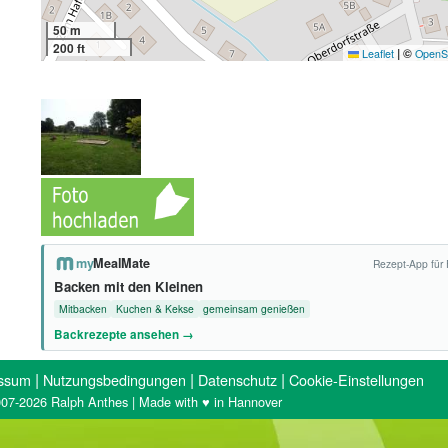
50 m
200 ft
|
©
Leaflet
OpenS
my
MealMate
Rezept-App für 
Backen mit den Kleinen
Mitbacken
Kuchen & Kekse
gemeinsam genießen
Backrezepte ansehen →
|
|
|
ssum
Nutzungsbedingungen
Datenschutz
Cookie-Einstellungen
07-2026 Ralph Anthes | Made with ♥ in Hannover