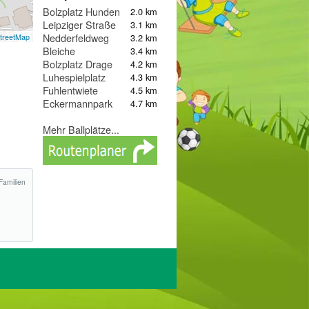
Bolzplatz Hunden
2.0 km
Leipziger Straße
3.1 km
Nedderfeldweg
3.2 km
treetMap
Bleiche
3.4 km
Bolzplatz Drage
4.2 km
Luhespielplatz
4.3 km
Fuhlentwiete
4.5 km
Eckermannpark
4.7 km
Mehr Ballplätze...
Familien