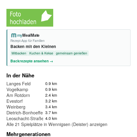
my
MealMate
Rezept-App für Familien
Backen mit den Kleinen
Mitbacken
Kuchen & Kekse
gemeinsam genießen
Backrezepte ansehen →
In der Nähe
Langes Feld
0.9 km
Vogelkamp
0.9 km
Am Rotdorn
2.4 km
Evestorf
3.2 km
Weinberg
3.4 km
Dietrich-Bonhoeffer-Haus
3.7 km
Leoschacht-Straße
4.0 km
Alle 21 Spielplätze in Wennigsen (Deister) anzeigen
Mehrgenerationen