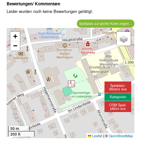
Bewertungen/ Kommentare
Leider wurden noch keine Bewertungen getätigt.
Spielplatz auf großer Karte zeigen...
+
−
Spielplatz-
distanz aus
Kategorien
OSM Spiel-
plätze aus
50 m
200 ft
|
©
Leaflet
OpenStreetMap