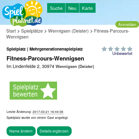
Suche
Neu
Karte
Anmelden
>
>
>
Start
Spielplätze
Wennigsen (Deister)
Fitness-Parcours-
Wennigsen
Spielplatz | Mehrgenerationenspielplatz
Unbewertet
Fitness-Parcours-Wennigsen
Im Lindenfelde 2, 30974
Wennigsen (Deister)
Letzte Änderung:
2017-03-21 16:44:36
Spielplatz wurde von einem
Gast
angelegt.