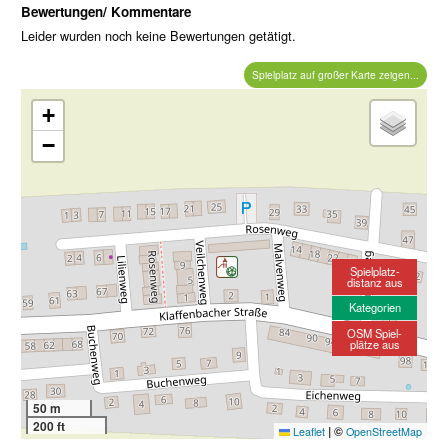
Bewertungen/ Kommentare
Leider wurden noch keine Bewertungen getätigt.
Spielplatz auf großer Karte zeigen...
+
−
Spielplatz-
distanz aus
Kategorien
OSM Spiel-
plätze aus
50 m
200 ft
|
©
Leaflet
OpenStreetMap