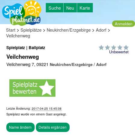
Suche
Neu
Karte
Anmelden
>
>
>
>
Start
Spielplätze
Neukirchen/Erzgebirge
Adorf
Veilchenweg
Spielplatz | Ballplatz
Unbewertet
Veilchenweg
Veilchenweg 7, 09221
/
Neukirchen/Erzgebirge
Adorf
Letzte Änderung:
2017-04-25 15:45:08
Spielplatz wurde von einem
Gast
angelegt.