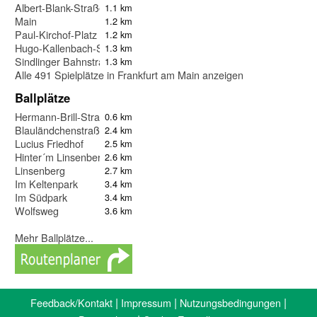
Albert-Blank-Straße
1.1 km
Main
1.2 km
Paul-Kirchof-Platz
1.2 km
Hugo-Kallenbach-Straße
1.3 km
Sindlinger Bahnstraße
1.3 km
Alle 491 Spielplätze in Frankfurt am Main anzeigen
Ballplätze
Hermann-Brill-Straße
0.6 km
Blauländchenstraße
2.4 km
Lucius Friedhof
2.5 km
Hinter´m Linsenberg
2.6 km
Linsenberg
2.7 km
Im Keltenpark
3.4 km
Im Südpark
3.4 km
Wolfsweg
3.6 km
Mehr Ballplätze...
|
|
|
Feedback/Kontakt
Impressum
Nutzungsbedingungen