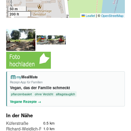
50 m
200 ft
|
©
Leaflet
OpenStreetMap
my
MealMate
Rezept-App für Familien
Vegan, das der Familie schmeckt
pflanzenbasiert
ohne Verzicht
alltagstauglich
Vegane Rezepte →
In der Nähe
Küferstraße
0.5 km
Richard-Weidlich-Platz
1.0 km