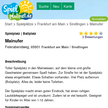
Suche
Neu
Karte
Anmelden
>
>
>
>
Start
Spielplätze
Frankfurt am Main
Sindlingen
Mainufer
Spielplatz | Ballplatz
3
Bewertungen
Mainufer
Feierabendweg, 65931
/
Frankfurt am Main
Sindlingen
Beschreibung
Toller Spielplatz in den Mainwiesen, auf dem kleine und große
Geschwister gemeinsam Spaß haben. Zur Straße hin ist der Spielplatz
etwas eingefriedet. Etwas Schatten vorhanden. Viel Platz außenrum
(Bolzplatz). Alles da, leider keine Toiletten.
Der Spielplatz macht einen guten Eindruck, hat einen ruhigen
Lautstärkepegel und ist umzäumt. Zudem ist er viel besucht. Geeignet
für Kinder im Alter von 1-12 Jahren.
Spielplatzgeräte