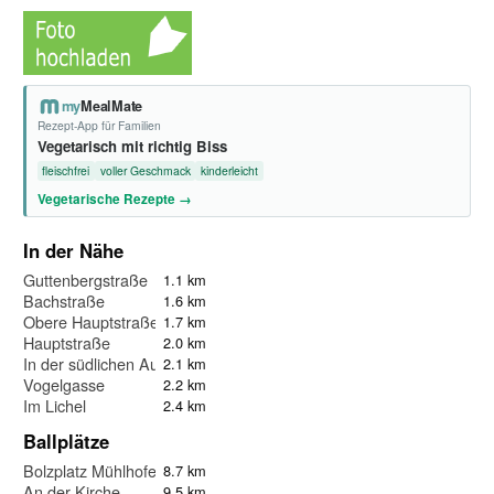
my
MealMate
Rezept-App für Familien
Vegetarisch mit richtig Biss
fleischfrei
voller Geschmack
kinderleicht
Vegetarische Rezepte →
In der Nähe
Guttenbergstraße
1.1 km
Bachstraße
1.6 km
Obere Hauptstraße
1.7 km
Hauptstraße
2.0 km
In der südlichen Au
2.1 km
Vogelgasse
2.2 km
Im Lichel
2.4 km
Ballplätze
Bolzplatz Mühlhofen
8.7 km
An der Kirche
9.5 km