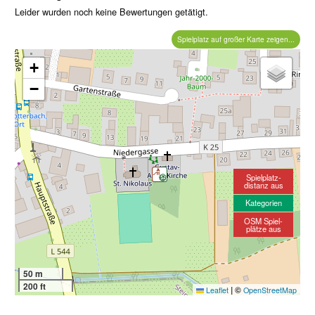
Leider wurden noch keine Bewertungen getätigt.
Spielplatz auf großer Karte zeigen...
+
−
Spielplatz-
distanz aus
Kategorien
OSM Spiel-
plätze aus
50 m
200 ft
|
©
Leaflet
OpenStreetMap