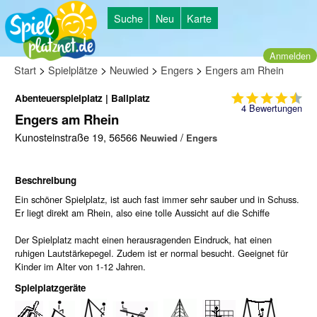
Suche
Neu
Karte
Anmelden
>
>
>
>
Start
Spielplätze
Neuwied
Engers
Engers am Rhein
Abenteuerspielplatz | Ballplatz
4
Bewertungen
Engers am Rhein
Kunosteinstraße 19, 56566
/
Neuwied
Engers
Beschreibung
Ein schöner Spielplatz, ist auch fast immer sehr sauber und in Schuss.
Er liegt direkt am Rhein, also eine tolle Aussicht auf die Schiffe
Der Spielplatz macht einen herausragenden Eindruck, hat einen
ruhigen Lautstärkepegel. Zudem ist er normal besucht. Geeignet für
Kinder im Alter von 1-12 Jahren.
Spielplatzgeräte