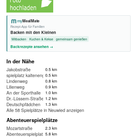
my
MealMate
Rezept-App für Familien
Backen mit den Kleinen
Mitbacken
Kuchen & Kekse
gemeinsam genießen
Backrezepte ansehen →
In der Nähe
Jakobstraße
0.5 km
spielplatz kaltenengers
0.5 km
Lindenweg
0.8 km
Lilienweg
0.9 km
An der Sporthalle
1.0 km
Dr.-Lüssem-Straße
1.2 km
Deutschpfädchen
1.3 km
Alle 58 Spielplätze in Neuwied anzeigen
Abenteuerspielplätze
Mozartstraße
2.3 km
Abenteuerspielplatz
5.8 km