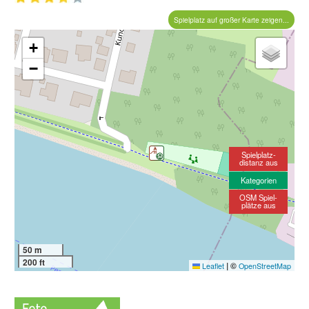
Spielplatz auf großer Karte zeigen...
+
−
Spielplatz-
distanz aus
Kategorien
OSM Spiel-
plätze aus
50 m
200 ft
|
©
Leaflet
OpenStreetMap