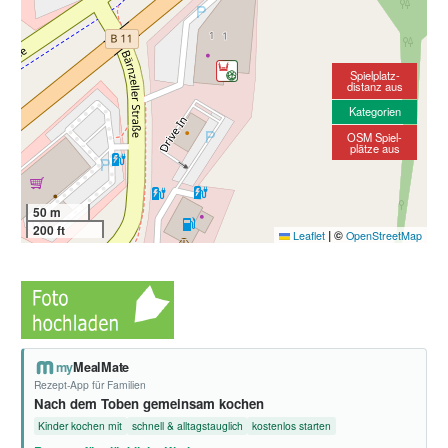
Spielplatz-
distanz aus
Kategorien
OSM Spiel-
plätze aus
50 m
200 ft
|
©
Leaflet
OpenStreetMap
my
MealMate
Rezept-App für Familien
Nach dem Toben gemeinsam kochen
Kinder kochen mit
schnell & alltagstauglich
kostenlos starten