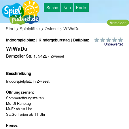
Suche
Neu
Karte
Anmelden
>
>
>
Start
Spielplätze
Zwiesel
WiWaDu
Indoorspielplatz | Kindergeburtstag | Ballplatz
Unbewertet
WiWaDu
Bärnzeller Str. 1, 94227
Zwiesel
Beschreibung
Indoorspielplatz in Zwiesel.
Öffnungszeiten:
Sommeröffnungszeiten
Mo-Di Ruhetag
Mi-Fr ab 13 Uhr
Sa,So,Ferien ab 11 Uhr
Preise: