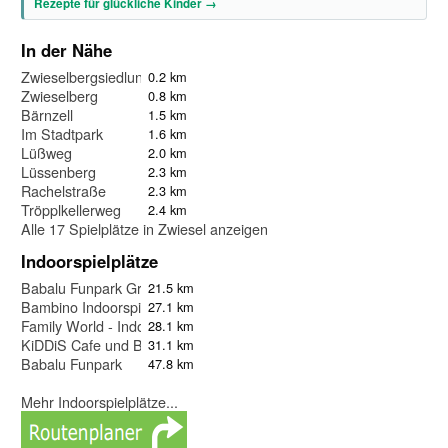
Rezepte für glückliche Kinder →
In der Nähe
Zwieselbergsiedlung
0.2 km
Zwieselberg
0.8 km
Bärnzell
1.5 km
Im Stadtpark
1.6 km
Lüßweg
2.0 km
Lüssenberg
2.3 km
Rachelstraße
2.3 km
Tröpplkellerweg
2.4 km
Alle 17 Spielplätze in Zwiesel anzeigen
Indoorspielplätze
Babalu Funpark Grafenau
21.5 km
Bambino Indoorspielplatz
27.1 km
Family World - Indoor Spielscheune
28.1 km
KiDDiS Cafe und Bistro
31.1 km
Babalu Funpark
47.8 km
Mehr Indoorspielplätze...