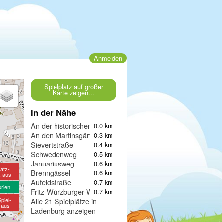
Anmelden
Spielplatz auf großer
Karte zeigen...
In der Nähe
An der historischen Stadtmauer
0.0 km
An den Martinsgärten im Innenhof
0.3 km
Sievertstraße
0.4 km
Schwedenweg
0.5 km
Januariusweg
0.6 km
latz-
Brenngässel
0.6 km
z aus
Aufeldstraße
0.7 km
orien
Fritz-Würzburger-Weg
0.7 km
piel-
Alle 21 Spielplätze in
e aus
Ladenburg anzeigen