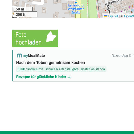
50 m
200 ft
|
©
Leaflet
OpenS
my
MealMate
Rezept-App für 
Nach dem Toben gemeinsam kochen
Kinder kochen mit
schnell & alltagstauglich
kostenlos starten
Rezepte für glückliche Kinder →