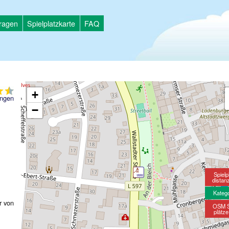
tragen
Spielplatzkarte
FAQ
+
ngen
−
Spielp
distan
Kateg
r von
OSM S
plätz