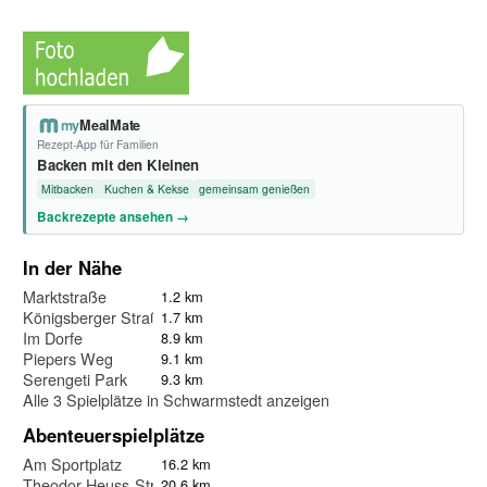
my
MealMate
Rezept-App für Familien
Backen mit den Kleinen
Mitbacken
Kuchen & Kekse
gemeinsam genießen
Backrezepte ansehen →
In der Nähe
Marktstraße
1.2 km
Königsberger Straße
1.7 km
Im Dorfe
8.9 km
Piepers Weg
9.1 km
Serengeti Park
9.3 km
Alle 3 Spielplätze in Schwarmstedt anzeigen
Abenteuerspielplätze
Am Sportplatz
16.2 km
Theodor-Heuss-Straße
20.6 km