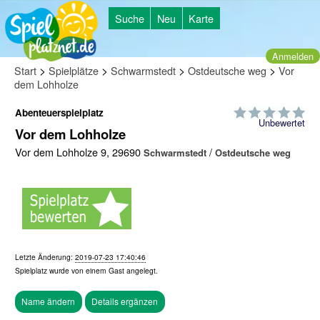
Suche
Neu
Karte
Anmelden
>
>
>
>
Start
Spielplätze
Schwarmstedt
Ostdeutsche weg
Vor
dem Lohholze
Abenteuerspielplatz
Unbewertet
Vor dem Lohholze
Vor dem Lohholze 9, 29690
/
Schwarmstedt
Ostdeutsche weg
Letzte Änderung:
2019-07-23 17:40:46
Spielplatz wurde von einem
Gast
angelegt.