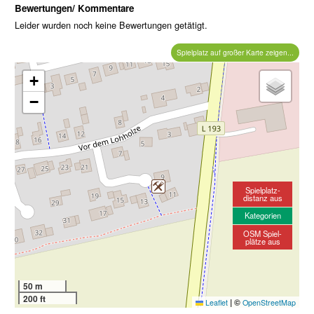
Bewertungen/ Kommentare
Leider wurden noch keine Bewertungen getätigt.
Spielplatz auf großer Karte zeigen...
+
−
Spielplatz-
distanz aus
Kategorien
OSM Spiel-
plätze aus
50 m
200 ft
|
©
Leaflet
OpenStreetMap