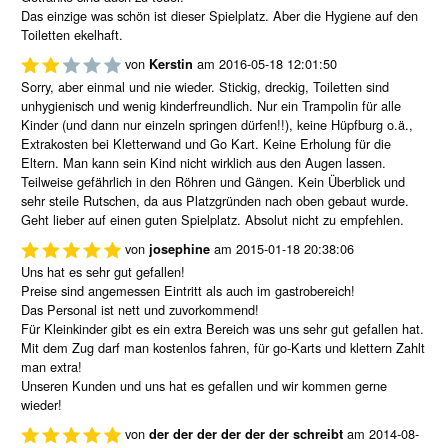
Das einzige was schön ist dieser Spielplatz. Aber die Hygiene auf den
Toiletten ekelhaft.
von
am
2016-05-18 12:01:50
Kerstin
Sorry, aber einmal und nie wieder. Stickig, dreckig, Toiletten sind
unhygienisch und wenig kinderfreundlich. Nur ein Trampolin für alle
Kinder (und dann nur einzeln springen dürfen!!), keine Hüpfburg o.ä.,
Extrakosten bei Kletterwand und Go Kart. Keine Erholung für die
Eltern. Man kann sein Kind nicht wirklich aus den Augen lassen.
Teilweise gefährlich in den Röhren und Gängen. Kein Überblick und
sehr steile Rutschen, da aus Platzgründen nach oben gebaut wurde.
Geht lieber auf einen guten Spielplatz. Absolut nicht zu empfehlen.
von
am
2015-01-18 20:38:06
josephine
Uns hat es sehr gut gefallen!
Preise sind angemessen Eintritt als auch im gastrobereich!
Das Personal ist nett und zuvorkommend!
Für Kleinkinder gibt es ein extra Bereich was uns sehr gut gefallen hat.
Mit dem Zug darf man kostenlos fahren, für go-Karts und klettern Zahlt
man extra!
Unseren Kunden und uns hat es gefallen und wir kommen gerne
wieder!
von
am
2014-08-
der der der der der der schreibt