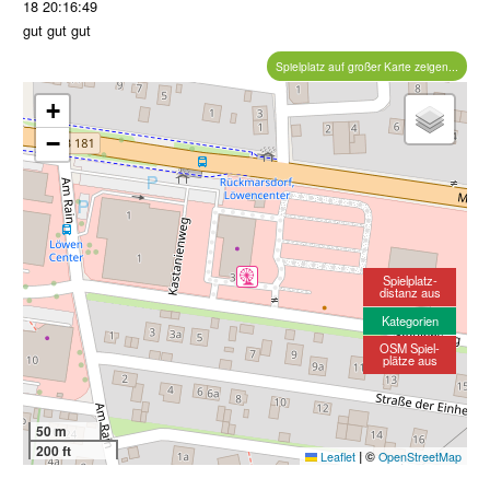
18 20:16:49
gut gut gut
Spielplatz auf großer Karte zeigen...
+
−
Spielplatz-
distanz aus
Kategorien
OSM Spiel-
plätze aus
50 m
200 ft
|
©
Leaflet
OpenStreetMap