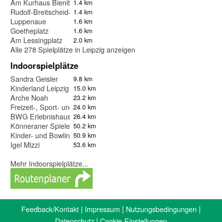
Am Kurhaus Bienitz
1.4 km
Rudolf-Breitscheid-Hof
1.4 km
Luppenaue
1.6 km
Goetheplatz
1.6 km
Am Lessingplatz
2.0 km
Alle 278 Spielplätze in Leipzig anzeigen
Indoorspielplätze
Sandra Geisler
9.8 km
Kinderland Leipzig
15.0 km
Arche Noah
23.2 km
Freizeit-, Sport- und Saunapark Landsberg
24.0 km
BWG Erlebnishaus
26.4 km
Könneraner Spieleland
50.2 km
Kinder- und Bowlingwelt Köthen
50.9 km
Igel Mizzi
53.6 km
Mehr Indoorspielplätze...
|
|
|
Feedback/Kontakt
Impressum
Nutzungsbedingungen
|
Datenschutz
Cookie-Einstellungen