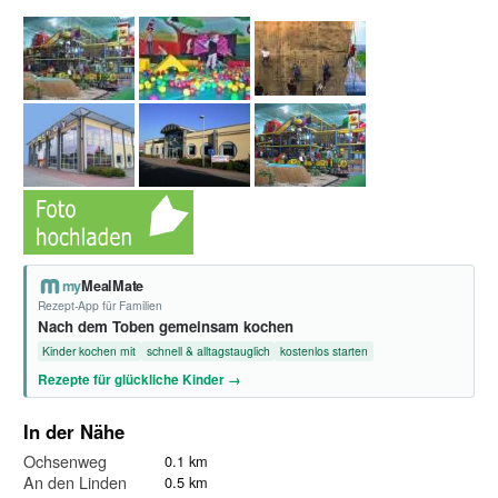
my
MealMate
Rezept-App für Familien
Nach dem Toben gemeinsam kochen
Kinder kochen mit
schnell & alltagstauglich
kostenlos starten
Rezepte für glückliche Kinder →
In der Nähe
Ochsenweg
0.1 km
An den Linden
0.5 km