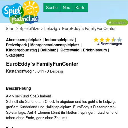
Suche
Neu
Karte
Anmelden
>
>
>
Start
Spielplätze
Leipzig
EuroEddy´s FamilyFunCenter
Abenteuerspielplatz | Indoorspielplatz |
4
Bewertungen
Freizeitpark | Mehrgenerationenspielplatz |
Kindergeburtstag | Ballplatz | Kletterwald | Erlebnisraum |
Skateplatz
EuroEddy´s FamilyFunCenter
Kastanienweg 1, 04178
Leipzig
Beschreibung
Aktiv sein und Spaß haben!
Schnell die Schuhe am Check-In abgeben und los geht´s in Leipzigs
großem Kinderland und Hallenspielplatz. EuroEddy´s Riesenröhren-
Spielanlage. Auf 4 Ebenen könnt ihr klettern, springen, rutschen und
toben ohne Ende, ganz ohne Zeitlimit!