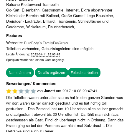
Rutsche Kletterwand Trampolin
Go-Kart, Eisenbahn, Gastronomie, Internet, Extra abgetrennter
Kleinkinder Bereich mit Ballbad, Große Gummi Lego Bausteine,
Dreiräder - Laufräder, Billiard, Tischtennis, Schließfächer und
Garderobe, Wickelraum, Raucherbereich,
Features
Webseite:
EuroEddy´s FamilyFunCenter
Toiletten vorhanden, Geburtstagsfeiern sind möglich
Letzte Änderung:
2022-04-11 23:03:45
Spielplatz wurde von einem
Gast
angelegt.
Fotos bearbeiten
Bewertungen/ Kommentare
von
am
2017-10-08 20:47:41
Janett
Die Toiletten waren unter aller sau es hat in den ganzen Stunden was
wir dort waren keiner danach geschaut und es hat richtig toll
gestunken... Das Personal hat um 19 Uhr schon alles sauber gemacht
und aufgeräumt obwohl bis 20 Uhr offen ist. Da fühlt man sich raus
geschmissen als Gast. Find ich überhaupt nicht in Ordnung. Dann das
Essen ging so bei den Pommes war nicht mal Salz drauf... Die
Getränke sind auch zu teuer.