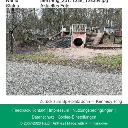
Name
5661-img_20171229_123304.jpg
Status
Aktuelles Foto
Zurück zum Spielplatz John-F.-Kennedy-Ring
|
|
|
Feedback/Kontakt
Impressum
Nutzungsbedingungen
|
Datenschutz
Cookie-Einstellungen
© 2007-2026 Ralph Anthes | Made with ♥ in Hannover