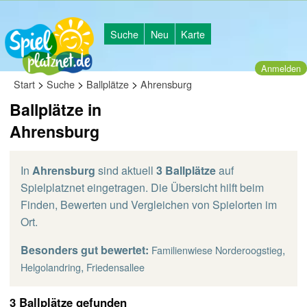
Suche
Neu
Karte
Anmelden
>
>
>
Start
Suche
Ballplätze
Ahrensburg
Ballplätze in
Ahrensburg
In
Ahrensburg
sind aktuell
3 Ballplätze
auf
Spielplatznet eingetragen. Die Übersicht hilft beim
Finden, Bewerten und Vergleichen von Spielorten im
Ort.
Besonders gut bewertet:
,
Familienwiese Norderoogstieg
,
Helgolandring
Friedensallee
3 Ballplätze gefunden