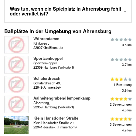
Was tun, wenn ein Spielplatz in Ahrensburg fehlt
oder veraltet ist?
Ballplätze in der Umgebung von Ahrensburg
Wöhrendamm
Klinikweg ,
3.5 km
22927 Großhansdorf
Sportzenkoppel
Sportzenkoppel,
3.7 km
22359 Hamburg (Volksdorf)
Schäferdresch
Schäferdresch 49,
1 Bewertung
22949 Ammersbek
3.9 km
Aalheitengraben/Hempenkamp
Allhornring,
2 Bewertungen
22359 Hamburg (Volksdorf)
4.6 km
Klein Hansdorfer Straße
Klein Hansdorfer Straße 29,
3 Bewertungen
22941 Jersbek (Timmerhorn)
4.9 km