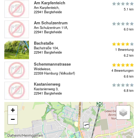
Am Karpfenteich
Am Karpfenteich,
5.1 km
22941 Bargteheide
Am Schulzentrum
Am Schulzentrum 11A,
6.0 km
22941 Bargteheide
Bachstaße
Bachstraße 104,
1 Bewertung
22941 Bargteheide
6.2 km
Schemmannstrasse
Weidwiese,
4 Bewertungen
22359 Hamburg (Volksdorf)
6.6 km
Kastanienweg
Kastanienweg 3,
6.8 km
22941 Bargteheide
+
−