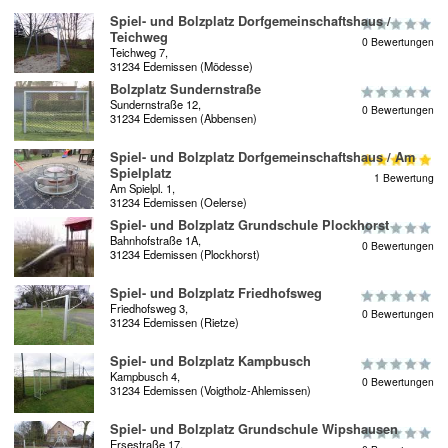
Spiel- und Bolzplatz Dorfgemeinschaftshaus /
Teichweg
0 Bewertungen
Teichweg 7,
31234 Edemissen (Mödesse)
Bolzplatz Sundernstraße
Sundernstraße 12,
0 Bewertungen
31234 Edemissen (Abbensen)
Spiel- und Bolzplatz Dorfgemeinschaftshaus / Am
Spielplatz
1 Bewertung
Am Spielpl. 1,
31234 Edemissen (Oelerse)
Spiel- und Bolzplatz Grundschule Plockhorst
Bahnhofstraße 1A,
0 Bewertungen
31234 Edemissen (Plockhorst)
Spiel- und Bolzplatz Friedhofsweg
Friedhofsweg 3,
0 Bewertungen
31234 Edemissen (Rietze)
Spiel- und Bolzplatz Kampbusch
Kampbusch 4,
0 Bewertungen
31234 Edemissen (Voigtholz-Ahlemissen)
Spiel- und Bolzplatz Grundschule Wipshausen
Ersestraße 17,