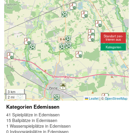
Standort zen-
trieren aus
Kategorien
3 km
2 mi
|
©
Leaflet
OpenStreetMap
Kategorien Edemissen
41 Spielplätze in Edemissen
15 Ballplätze in Edemissen
1 Wasserspielplätze in Edemissen
0 Indoorspielplätze in Edemissen