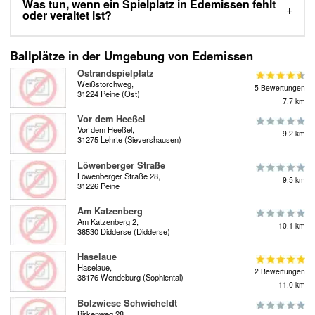
Was tun, wenn ein Spielplatz in Edemissen fehlt
oder veraltet ist?
Ballplätze in der Umgebung von Edemissen
Ostrandspielplatz
Weißstorchweg,
5 Bewertungen
31224 Peine (Ost)
7.7 km
Vor dem Heeßel
Vor dem Heeßel,
9.2 km
31275 Lehrte (Sievershausen)
Löwenberger Straße
Löwenberger Straße 28,
9.5 km
31226 Peine
Am Katzenberg
Am Katzenberg 2,
10.1 km
38530 Didderse (Didderse)
Haselaue
Haselaue,
2 Bewertungen
38176 Wendeburg (Sophiental)
11.0 km
Bolzwiese Schwicheldt
Birkenweg 28,