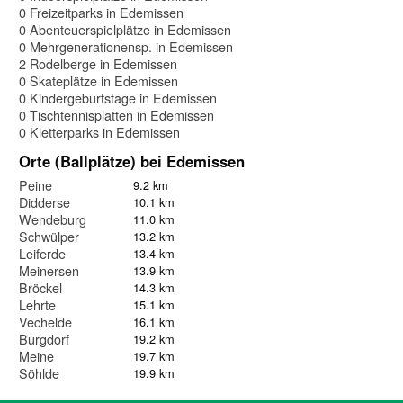
0 Freizeitparks in Edemissen
0 Abenteuerspielplätze in Edemissen
0 Mehrgenerationensp. in Edemissen
2 Rodelberge in Edemissen
0 Skateplätze in Edemissen
0 Kindergeburtstage in Edemissen
0 Tischtennisplatten in Edemissen
0 Kletterparks in Edemissen
Orte (Ballplätze) bei Edemissen
Peine
9.2 km
Didderse
10.1 km
Wendeburg
11.0 km
Schwülper
13.2 km
Leiferde
13.4 km
Meinersen
13.9 km
Bröckel
14.3 km
Lehrte
15.1 km
Vechelde
16.1 km
Burgdorf
19.2 km
Meine
19.7 km
Söhlde
19.9 km