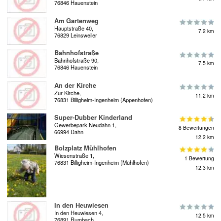
76846 Hauenstein
Am Gartenweg
Hauptstraße 40,
7.2 km
76829 Leinsweiler
Bahnhofstraße
Bahnhofstraße 90,
7.5 km
76846 Hauenstein
An der Kirche
Zur Kirche,
11.2 km
76831 Billigheim-Ingenheim (Appenhofen)
Super-Dubber Kinderland
Gewerbepark Neudahn 1,
8 Bewertungen
66994 Dahn
12.2 km
Bolzplatz Mühlhofen
Wiesenstraße 1,
1 Bewertung
76831 Billigheim-Ingenheim (Mühlhofen)
12.3 km
In den Heuwiesen
In den Heuwiesen 4,
12.5 km
76891 Rumbach