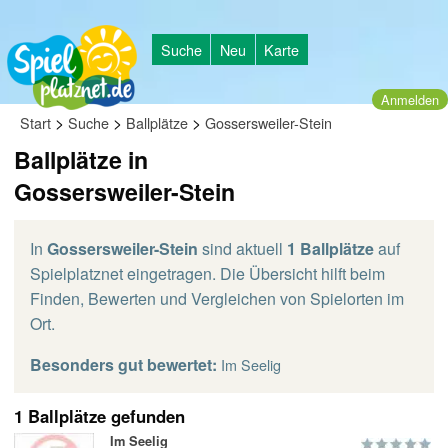
Suche
Neu
Karte
Anmelden
>
>
>
Start
Suche
Ballplätze
Gossersweiler-Stein
Ballplätze in
Gossersweiler-Stein
In
Gossersweiler-Stein
sind aktuell
1 Ballplätze
auf
Spielplatznet eingetragen. Die Übersicht hilft beim
Finden, Bewerten und Vergleichen von Spielorten im
Ort.
Besonders gut bewertet:
Im Seelig
1 Ballplätze gefunden
Im Seelig