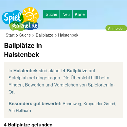
Suche
Neu
Karte
Anmelden
>
>
>
Start
Suche
Ballplätze
Halstenbek
Ballplätze in
Halstenbek
In
Halstenbek
sind aktuell
4 Ballplätze
auf
Spielplatznet eingetragen. Die Übersicht hilft beim
Finden, Bewerten und Vergleichen von Spielorten im
Ort.
Besonders gut bewertet:
,
,
Ahornweg
Krupunder Grund
Am Hollhorn
4 Ballplätze gefunden