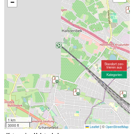
−
Standort zen-
trieren aus
Kategorien
1 km
3000 ft
|
©
Leaflet
OpenStreetMap