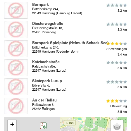
Bornpark
Böttcherkamp 244,
3.2 km
22549 Hamburg (Hamburg Osdorf)
Diesterwegstraße
Diesterwegstraße 18,
3.3 km
25421 Pinneberg
Bornpark Spielplatz (Helmuth-Schack-See)
Böttcherkamp 240,
2 Bewertungen
22549 Hamburg (Osdorfer Born)
3.4 km
Katzbachstraße
Katzbachstraße,
3.5 km
22547 Hamburg (Lurup)
Skatepark Lurup
Böverstland,
3.5 km
22547 Hamburg (Lurup)
An der Rellau
Rellauwiesen 6,
1 Bewertung
25462 Rellingen
3.5 km
+