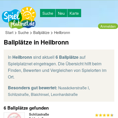
Suche
Neu
Karte
Anmelden
>
>
>
Start
Suche
Ballplätze
Heilbronn
Ballplätze in Heilbronn
In
Heilbronn
sind aktuell
6 Ballplätze
auf
Spielplatznet eingetragen. Die Übersicht hilft beim
Finden, Bewerten und Vergleichen von Spielorten im
Ort.
Besonders gut bewertet:
,
Nussäckerstraße I
,
,
Schlizstraße
Blaichinsel
Leonhardstraße
6 Ballplätze gefunden
Schlizstraße