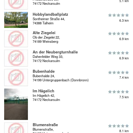
5.1 km
74172 Neckarsulm
Hobbylandballplatz
Sontheimer Straße 44,
6.3 km
74388 Talheim
Alte Ziegelei
Ob der Ziegelei 22,
6.9 km
74189 Weinsberg
An der Neubergturnhalle
Dahenfelder Weg 33,
6.9 km
74172 Neckarsulm
Bubenhalde
Bubenhalde 24,
7.4 km
74199 Untergruppenbach (Donnbronn)
Im Hägelich
Im Hägelich 42,
7.5 km
74172 Neckarsulm
Blumenstraße
Blumenstraße,
8.1 km