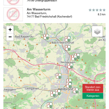
74199 Untergruppenbach
Am Wasserturm
Am Wasserturm,
8.3 km
74177 Bad Friedrichshall (Kochendorf)
+
−
Standort zen-
trieren aus
Kategorien