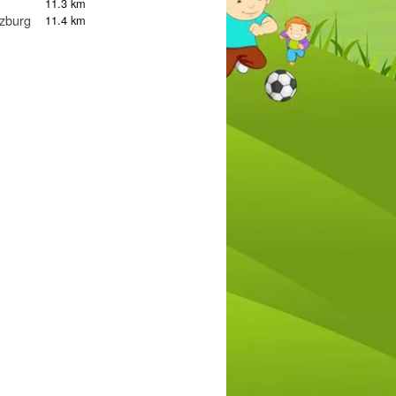
11.3 km
lzburg
11.4 km