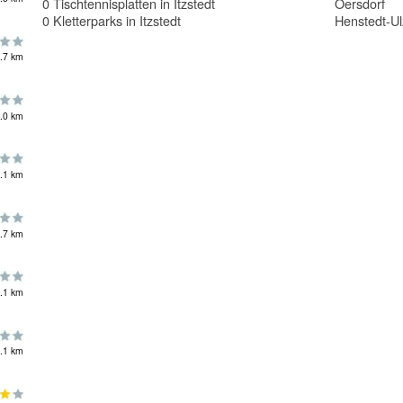
0 Tischtennisplatten in Itzstedt
Oersdorf
0 Kletterparks in Itzstedt
Henstedt-U
.7 km
.0 km
.1 km
.7 km
.1 km
.1 km