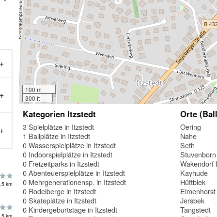
100 m
300 ft
Kategorien Itzstedt
Orte (Ball
3 Spielplätze in Itzstedt
Oering
1 Ballplätze in Itzstedt
Nahe
0 Wasserspielplätze in Itzstedt
Seth
0 Indoorspielplätze in Itzstedt
Stuvenborn
0 Freizeitparks in Itzstedt
Wakendorf I
0 Abenteuerspielplätze in Itzstedt
Kayhude
0 Mehrgenerationensp. in Itzstedt
Hüttblek
.5 km
0 Rodelberge in Itzstedt
Elmenhorst
0 Skateplätze in Itzstedt
Jersbek
0 Kindergeburtstage in Itzstedt
Tangstedt
.5 km