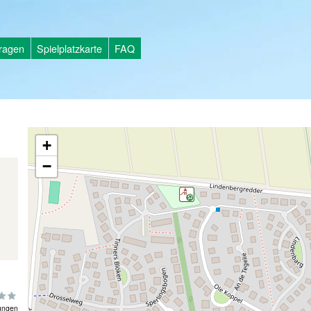
tragen
Spielplatzkarte
FAQ
+
−
d
ungen