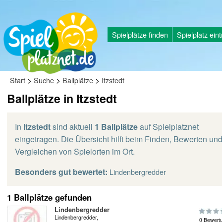
Spielplätze finden
Spielplatz ein
>
>
>
Start
Suche
Ballplätze
Itzstedt
Ballplätze in Itzstedt
In
Itzstedt
sind aktuell
1 Ballplätze
auf Spielplatznet
eingetragen. Die Übersicht hilft beim Finden, Bewerten un
Vergleichen von Spielorten im Ort.
Besonders gut bewertet:
Lindenbergredder
1 Ballplätze gefunden
Lindenbergredder
Lindenbergredder,
0 Bewert