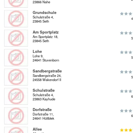
23866 Nahe
Grundschule
Schulstraße 4,
4
23845 Seth
Am Sportplatz
Am Sportplatz 18,
5
23845 Seth
Lohe
Lohe 9,
5
24641 Stuvenborn
Sandbergstraße
Sandbergstraße 24,
5
24558 Wakendorf II
Schulstraße
Schulstraße 4,
6
23863 Kayhude
Dorfstraße
Dorfstraße 11,
6
24641 Hüttblek
Allee