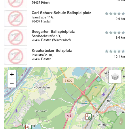
76437 Förch
Carl-Schurz-Schule Ballspielplatz
Isarstraße 11A,
9.6 km
76437 Rastatt
Seegarten Ballspielplatz
Sandbachstraße 1/1,
9.6 km
76437 Rastatt (Wintersdorf)
Krautsrücker Bolzplatz
Inselstraße 10,
10.1 km
76437 Rastatt
+
−