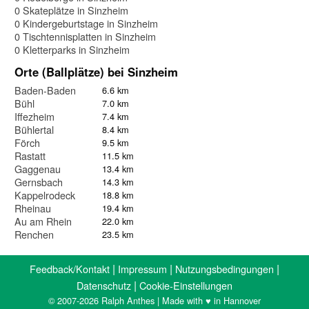
0 Skateplätze in Sinzheim
0 Kindergeburtstage in Sinzheim
0 Tischtennisplatten in Sinzheim
0 Kletterparks in Sinzheim
Orte (Ballplätze) bei Sinzheim
Baden-Baden
6.6 km
Bühl
7.0 km
Iffezheim
7.4 km
Bühlertal
8.4 km
Förch
9.5 km
Rastatt
11.5 km
Gaggenau
13.4 km
Gernsbach
14.3 km
Kappelrodeck
18.8 km
Rheinau
19.4 km
Au am Rhein
22.0 km
Renchen
23.5 km
|
|
|
Feedback/Kontakt
Impressum
Nutzungsbedingungen
|
Datenschutz
Cookie-Einstellungen
© 2007-2026 Ralph Anthes | Made with ♥ in Hannover