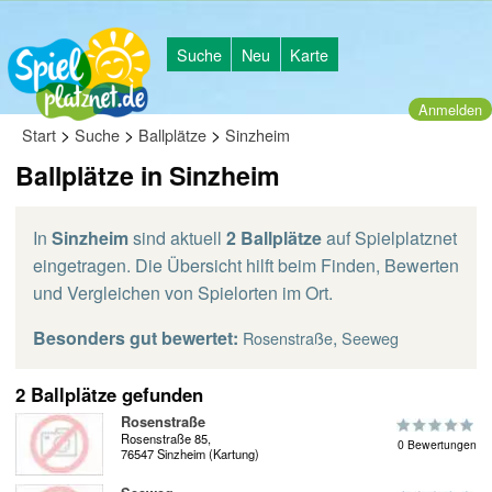
Suche
Neu
Karte
Anmelden
>
>
>
Start
Suche
Ballplätze
Sinzheim
Ballplätze in Sinzheim
In
Sinzheim
sind aktuell
2 Ballplätze
auf Spielplatznet
eingetragen. Die Übersicht hilft beim Finden, Bewerten
und Vergleichen von Spielorten im Ort.
Besonders gut bewertet:
,
Rosenstraße
Seeweg
2 Ballplätze gefunden
Rosenstraße
Rosenstraße 85,
0 Bewertungen
76547 Sinzheim (Kartung)