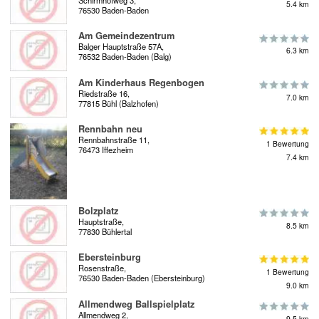
5.4 km
76530 Baden-Baden
Am Gemeindezentrum
Balger Hauptstraße 57A,
6.3 km
76532 Baden-Baden (Balg)
Am Kinderhaus Regenbogen
Riedstraße 16,
7.0 km
77815 Bühl (Balzhofen)
Rennbahn neu
Rennbahnstraße 11,
1 Bewertung
76473 Iffezheim
7.4 km
Bolzplatz
Hauptstraße,
8.5 km
77830 Bühlertal
Ebersteinburg
Rosenstraße,
1 Bewertung
76530 Baden-Baden (Ebersteinburg)
9.0 km
Allmendweg Ballspielplatz
Allmendweg 2,
9.5 km